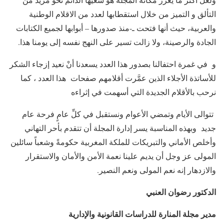
التألق و التمیز من خلال استقطابها لعدد من الاقلام الوطنية
والعربية، حیث أنها فتحت ـ-منذ صدورها – أبوابها لجمیع الكتابات
الجادة والرصینة، ولا زالت تسیر على النهج نفسه إلى یومنا هذا.
و في غمرة احتفالنا بصدور هذا العدد يسعدنا أنْ نعيد إزجاء الشكر
للأساتذة الأجلاء الذين عمَّرت أقلامهم صفحات هذا العدد ، كما
نرحب بالأقلام الجديدة التي أسهمت في إثراءه
تتوالى الأيام وتمضي الأعوام ونستقبل في كلِّ عامٍ فرحة عام
جديد وبهذه المناسبة يسر إدارة المجلة أن تتقدم بأحر التهاني
وأخلص الأماني والتبريكات للملكة المغربية حكومةً وشعباً سائلين
المولى عز وجل أن يديم علينا نعمة الأمن والأمان والاستقرار
والازدهار إنه نعم المولى ونعم النصير.
الدكتور رضوان العنبي
مدير مجلة المنارة للدراسات القانونية والإدارية