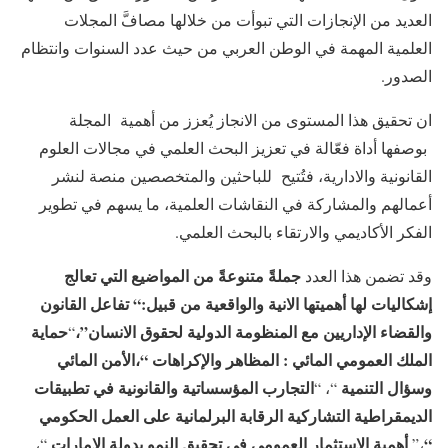
العديد من الإنجازات التي تبوأت من خلالها مصافَّ المجلات
العلمية المهمة في الوطن العربي من حيث عدد السنوات وانتظام
الصدور.
ان تحقيق هذا المستوى من الانجاز يُعزز من أهمية المجلة
بوصفها أداة فعّالة في تعزيز البحث العلمي في مجالات العلوم
القانونية والادارية، فتُتيح للباحثين والمتخصصين منصة لنشر
أعمالهم والمشاركة في النقاشات العلمية، ما يسهم في تطوير
الفكر الأكاديمي والارتقاء بالبحث العلمي.
جملةً متنوعةً من المواضيع التي تعالج
وقد تضمن هذا العدد
إشكاليات لها أهميتها الانية والواقعية من قبيل:
“
تفاعل القانون
والقضاء الإداريين مع المنظومة الدولية لحقوق الانسان”،
حماية
“
الملك العمومي المائي : المظاهر والإكراهات “،الأمن المائي
وسؤال التنمية
التجارب المؤسساتية والقانونية في تطبيقات
“، “
الديمقراطية التشاركية
الرقابة البرلمانية على العمل الحكومي
“
أهمية الاستثمار العمومي في تحقيق النمو بدولة الإمارات
“،
،”