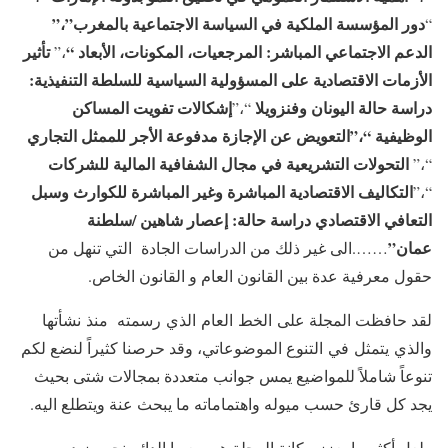
دور المؤسسة الملكية في السياسة الاجتماعية بالمغرب”،”
“
الدعم الاجتماعي المباشر: المرجعيات، المكونات، الأبعاد “
تأثير
،”
الأزمات الاقتصادية على المسؤولية السياسية للسلطة التنفيذية:
دراسة حالة اليونان وفنزويلا
إشكالات تفويت المساكن
“،”
الوظيفية “،”
التعويض عن الإجازة مدفوعة الأجر للممثل التجاري
التحولات التشريعية في مجال الشفافية المالية للشركات
“،”
التكاليف الاقتصادية المباشرة وغير المباشرة للكوارث وسبل
“،”
التعافي الاقتصادي دراسة حالة
:
إعصار شاهين /سلطنة
عمان”
…….الى غير ذلك من الدراسات الجادة التي تنهل من
حقول معرفية عدة بين القانون العام و القانون الخاص.
لقد حافظت المجلة على الخط العام الذي رسمته منذ نشأتها
والذي يتمثل في التنوع الموضوعاتي، وقد حرصنا كثيراً لنضع لكم
تنوعاً شاملاً للمواضيع يمس جوانب متعددة بمجالات شتى بحيث
يجد كل قارئ حسب ميوله واهتماماته ما يبحث عنة ويتطلع اليه.
ولعل أكثر ما یعزز مكانة المجلة هو سعیها الدائم نحو مزید من