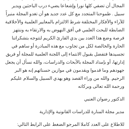
المجال أن تضفي كلها نورا وإشعاعا يضيء درب الباحثين ويدير
سبيل . طموحنا المتجدد مع كل عدد جديد هو أن تغدو المجلة منبراً
للآراء والأفكار المختلفة شرط الالتزام بالمعايير العلمية والأخلاقية
الضابطة للبحث العلمي في أفق النهوض به والارتقاء به وننتهز
فرصة وضع هذا العدد بين بدي القارئ الكريم لتتوجه بتشكراتنا
الحارة والخالصة لكل من تجاوب مع هذه المبادرة أو ساهم في
تجسيدها فتفضل بقبول الانتماء إلى اللجنة العلمية للمجلة أو فريق
إدارتها، أو بإمداد المجلة بالأبحاث والدراسات، والله نسأل أن يجعل
جهودهم وما قدموا ويقدمون في موازين حسناتهم إنه هو البر
الرحيم. والله من وراء القصد وهو يهدي السبيل والسلام عليكم
ورحمة الله تعالى وبركاته
الدكتور رضوان العنبي
مدير مجلة المنارة للدراسات القانونية والإدارية
للاطلاع على العدد كاملا المرجو الضغط على الرابط التالي: