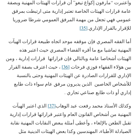
واعتبرت “مارفون إكواغ تيغو” أن قرارات الهيئات المهنية وبصفة
عامة قرارات الهيئات الخاصة تعتبر إدارية متى ارتبطت بمرفق
عمومي فهي تجعل من مهمة المرفق العمومي شرطا ضروريا
للإقرار بالقرار الإداري.
[35]
أما الفقه المصري فإن موقفه موحد اتجاه طبيعة قرارات الهيآت
المهنية تماشيا مع ما أقره القضاء المصري حيث اعتبر هذه
الهيئات أشخاصا عامة وبالتالي فإن قراراتها قرارات إدارية ، ومن
بين هؤلاء الفقهاء فوزي فرحات
[36]
، حيث اعترف بصفة القرار
الإداري للقرارات الصادرة عن الهيئات المهنية وحتى بالنسبة
للأشخاص الخاصين الذين يديرون مرفق عام سواء ذات طابع
إداري أو ذات طابع صناعي تجاري .
وكذلك الأستاذ محمد رفعت عبد الوهاب
[37]
الذي اعتبر الهيآت
المهنية من أشخاص القانون العام واعتبر قراراتها قرارات إدارية
تقبل الطعن بالإلغاء ، وأعطى أمثلة ببعض النقابات المهنية نقابة
الصيادلة الأطباء، المهندسين وكذا بعض الهيئات الدينية مثل