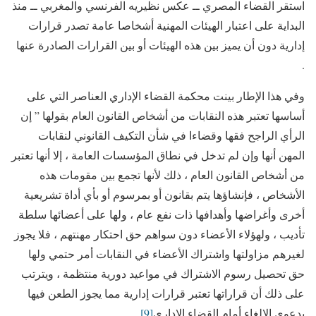
استقر القضاء المصري ــ عكس نظيريه الفرنسي والمغربي ــ منذ
البداية على اعتبار الهيئات المهنية أشخاصا عامة تصدر قرارات
إدارية دون أن يميز بين هذه الهيئات أو بين القرارات الصادرة عنها
.
وفي هذا الإطار بينت محكمة القضاء الإداري العناصر التي على
أساسها تعتبر هذه النقابات من أشخاص القانون العام بقولها ” إن
الرأي الراجح فقها وقضاءا في شأن التكيف القانوني لنقابات
المهن أنها وإن لم تدخل في نطاق المؤسسات العامة ، إلا أنها تعتبر
من أشخاص القانون العام ، ذلك لأنها تجمع بين مقومات هذه
الأشخاص ، فإنشاؤها يتم بقانون أو بمرسوم أو بأي أداة تشريعية
أخرى وأغراضها وأهدافها ذات نفع عام ، ولها على أعضائها سلطة
تأديب ، ولهؤلاء الأعضاء دون سواهم حق احتكار مهنتهم ، فلا يجوز
لغيرهم مزاولتها واشتراك الأعضاء في النقابات أمر حتمي ولها
حق تحصيل رسوم الاشتراك في مواعيد دورية منتظمة ، ويترتب
على ذلك أن قراراتها تعتبر قرارات إدارية مما يجوز الطعن فيها
بدعوى الإلغاء أمام القضاء الإداري
[9]
.