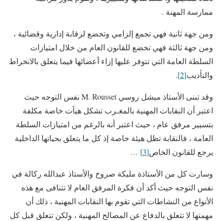
ممارسة المهنة .
ومن جهة ثانية فهي تجمع إلزامي وتخضع لرقابة إدارية وقضائية ،
ومن جهة ثالثة فهي تخضع للقانون العام من خلال امتيازات
السلطة العامة التي تتوفر عليها إزاء أعضائها فيما يتعلق بالانخراط
والتأديب
[2]
.
وقد تبنى الأستاذ ميشل روسي M. Rousset نفس التوجه حيث
اعتبر أن النقابات المهنية بالمغـرب تشكل هيآت خاصة مكلفة
بتسيير مرفق عام ، حيث اعتبر أنه بالرغم من امتيازات السلطة
العامة ، فالنقابة تظل هيئة خاصة إذ كل ما يتعلق بحياتها الداخلية
يرجع للقانون الخاص
[3]
…
وسارت كل من الأستاذة مليكة صروخ والأستاذ عبدالله ركالة في
نفس التوجه حيث أكد أن فكرة المرفق العام لا تتنافى مع هذه
الأنواع من النشاطات التي تقوم بها النقابات المهنية ، ذلك أن
مهمتها لا تتعلق بالدفاع عن المصالح المهنية ، ولكن تتعلق قبل كل