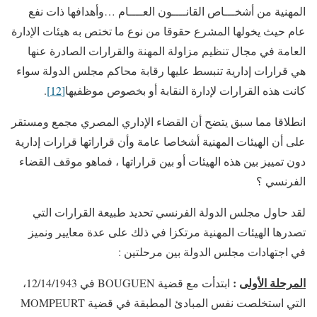
المهنية من أشخـــاص القانــــون العــــام …وأهدافها ذات نفع
عام حيث يخولها المشرع حقوقا من نوع ما تختص به هيئات الإدارة
العامة في مجال تنظيم مزاولة المهنة والقرارات الصادرة عنها
هي قرارات إدارية تنبسط عليها رقابة محاكم مجلس الدولة سواء
كانت هذه القرارات لإدارة النقابة أو بخصوص موظفيها
[12]
.
انطلاقا مما سبق يتضح أن القضاء الإداري المصري مجمع ومستقر
على أن الهيئات المهنية أشخاصا عامة وأن قراراتها قرارات إدارية
دون تمييز بين هذه الهيئات أو بين قراراتها ، فماهو موقف القضاء
الفرنسي ؟
لقد حاول مجلس الدولة الفرنسي تحديد طبيعة القرارات التي
تصدرها الهيئات المهنية مرتكزا في ذلك على عدة معايير ونميز
في اجتهادات مجلس الدولة بين مرحلتين :
المرحلة الأولى
:
ابتدأت مع قضية BOUGUEN في 12/14/1943،
التي استخلصت نفس المبادئ المطبقة في قضية MOMPEURT