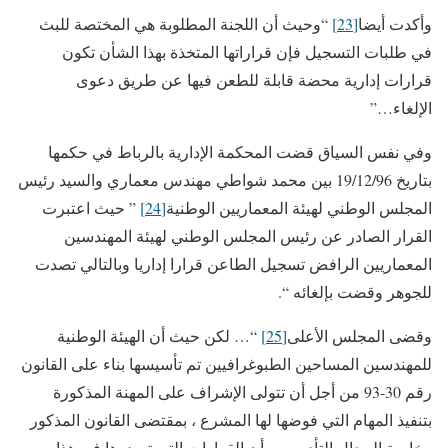
وأكدت أيضا
[23]
“وحيث أن اللجنة المطلوبة هي المختصة للبث
في طلبات التسجيل فإن قراراتها المتخذة بهذا الشأن تكون
قرارات إدارية محضة قابلة للطعن فيها عن طريق دعوى
الإلغاء…”
وفي نفس السياق قضت المحكمة الإدارية بالرباط في حكمها
بتاريخ 19/12/96 بين محمد شواطي مهندس معماري والسيد رئيس
المجلس الوطني لهيئة المعماريين الوطنية
[24]
” حيث اعتبرت
القرار الصادر عن رئيس المجلس الوطني لهيئة المهندسين
المعماريين الرافض تسجيل الطاعن قرارا إداريا وبالتالي تصدت
للجوهر وقضت بإلغائه “.
وقضى المجلس الأعلى
[25]
“… لكن حيث أن الهيئة الوطنية
للمهندسين المساحين الطبوغرافيين تم تأسيسها بناء على القانون
رقم 30-93 من أجل أن تتولى الإشراف على المهنة المذكورة
بتنفيذ المهام التي فوضها لها المشرع ، بمقتضى القانون المذكور
وخاصة المجال التأديبي ، وأن القرارات التي تصدرها في هذا