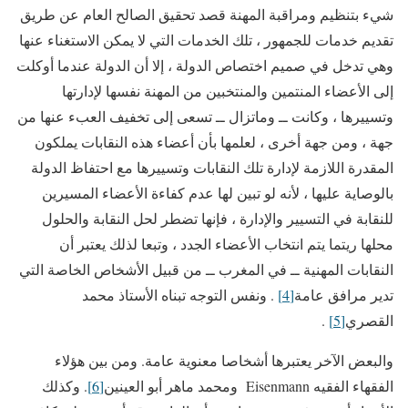
شيء بتنظيم ومراقبة المهنة قصد تحقيق الصالح العام عن طريق
تقديم خدمات للجمهور ، تلك الخدمات التي لا يمكن الاستغناء عنها
وهي تدخل في صميم اختصاص الدولة ، إلا أن الدولة عندما أوكلت
إلى الأعضاء المنتمين والمنتخبين من المهنة نفسها لإدارتها
وتسييرها ، وكانت ــ وماتزال ــ تسعى إلى تخفيف العبء عنها من
جهة ، ومن جهة أخرى ، لعلمها بأن أعضاء هذه النقابات يملكون
المقدرة اللازمة لإدارة تلك النقابات وتسييرها مع احتفاظ الدولة
بالوصاية عليها ، لأنه لو تبين لها عدم كفاءة الأعضاء المسيرين
للنقابة في التسيير والإدارة ، فإنها تضطر لحل النقابة والحلول
محلها ريتما يتم انتخاب الأعضاء الجدد ، وتبعا لذلك يعتبر أن
النقابات المهنية ــ في المغرب ــ من قبيل الأشخاص الخاصة التي
تدير مرافق عامة
[4]
. ونفس التوجه تبناه الأستاذ محمد
القصري
[5]
.
والبعض الآخر يعتبرها أشخاصا معنوية عامة. ومن بين هؤلاء
الفقهاء الفقيه Eisenmann ومحمد ماهر أبو العينين
[6]
. وكذلك