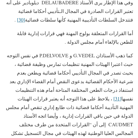
وفي هذا الإطار يرى الأستاذ DELAUBADERE ديلوبادير على أنه
تعتبر القرارات الصادرة في المجال الـتأديبي أحكاما قضائية
فتتدخل السلطات التأديبية المهنية كأنها سلطات قضائية
[30]
.
أما القرارات المتعلقة بولوج المهنة فهي قرارات إدارية قابلة
للطعن بالإلغاء أمام مجلس الدولة .
كما ذهب الأستاذان G.VEDEL و P.DELVOLVE في نفس التوجه
حيث اعتبرا الهيئات المهنية تنظيمات تمارس وظيفة قضائية ،
بحيث تصدر في المجال التأديبي أحكاما قضائية ويطعن بعدم
شرعية الأحكام القضائية بدعوى النقض أمام القضاء الإداري بعد
استنفاذ درجات الطعن المختلفة المتاحة أمام هذه التنظيمات
نفسها
[31]
، يلاحظ على هذا التوجه أنه يعتبر قرارات الهيئات
المهنية التأديبة أحكاما قضائية ذات طابع إداري تنقص أمام مجلس
الدولة في حين باقي القرارات إدارية ، وأيضا اتجه الأستاذ
CAUDMET إلى أن “القرارات المتخدة من طرف مختلف
المجالس العليا الوطنية لهذه الهيئات في مجال التسجيل تشكل