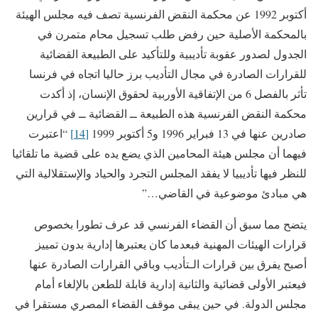
أكتوبر 1992 عن محكمة النقض الفرنسية تصف فيه مجلس الهيئة
بالمحكمة الأصلية حين رفض طلب تسجيل محام متمرن في
الجدول لصدور عقوبة تأديبية وللتأكيد على الطبيعة القضائية
للقرارات الصادرة في مجال التأديب برز حاليا اتجاه في فرنسا
تأثر بالفصل 6 من الإتفاقية الأوربية لحقوق الإنسان، إذ أكدت
محكمة النقض الفرنسية هذه الطبيعة ــ القضائية ــ في قرارين
صادرين عنها في 13 فبراير 1996 و5 أكتوبر 1999
[14]
“اعتبرت
فيهما أن مجلس هيئة المحامين الذي يضع يده على قضية ما تلقائيا
للنظر فيها تأديبيا لا يفقد المجلس التجرد والحياد والإستقلالية التي
هي مبادئ موضوعية في القاضي…”
يتضح مما سبق أن القضاء الفرنسي قد عرف تطورا بخصوص
قرارات الهيئات المهنية فبعدما كان يعتبرها إدارية بدون تمييز
أصبح يفرق بين قرارات الـتأديب وباقي القرارات الصادرة عنها
فيعتبر الأولى قضائية والثانية إدارية قابلة للطعن بالإلغاء أمام
مجلس الدولة. في حين يبقى موقف القضاء المصري مستقرا في