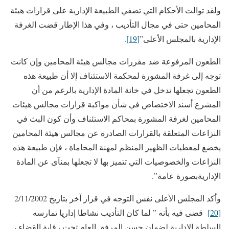
ولقد توالت الأحكام التي تضفي الطبيعة الإدارية على قرارات هيئة
المحامين حتى في مجال التأديب ، وفي هذا الإطار قضت الغرفة
الإدارية بالمجلس الأعلى”
[19]
.
الطعون المرفوعة ضد مقررات مجالس هيئة المحامين وإن كانت
توجه إلى غرفة المشورة لمحكمة الاستئناف إلا أن طبيعة هذه
الطعون تجعلها تدخل في خانة المادة الإدارية بالرغم من أن
المشرع أسند الاختصاص في شأن مواكبة قرارات مجالس هيئات
المحامين لغرفة المشورة بمحاكم الاستئناف وأن كون البث في
النزاعات المتعلقة بالقرارات الصادرة عن مجالس هيئة المحامين
يخضع لمعطيات الظهير المنظم لمهنة المحاماة ، فإن طبيعة هذه
النزاعات والخصوصيات التي تتميز بها لا تجعلها بمنآى عن المادة
الإداريةبصورة عامة”.
وأكد المجلس الأعلى نفس التوجه في قرار آخر بتاريخ 2/11/2002
[20]
قضى فيه بأنه ” لما كان التأديب نشاطا إداريا تمارسه
السلطة الإدارية لضمان حسن المرفق العام تحت رقابة القضاء ،