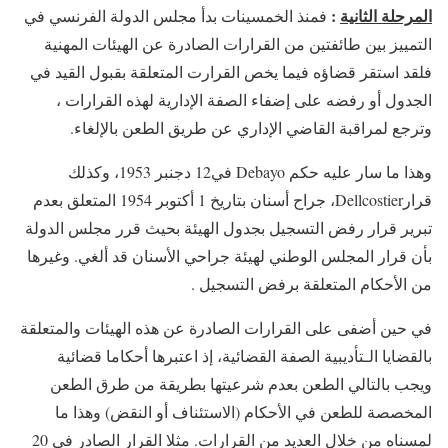
المرحلة الثانية
:
فمنذ الخمسينات بدأ مجلس الدولة الفرنسي في
التمييز بين طائفتين من القرارات الصادرة عن الهيئات المهنية
فلقد استقر قضاؤه فيما يخص القرارت المتعلقة بقبول القيد في
الجدول أو رفضه على إضفاء الصفة الإدارية لهذه القرارات ،
وترجع لمراقبة القاضي الإداري عن طريق الطعن بالإلغاء.
وهذا ما سار عليه حكم Debayo في12 دجنبر 1953، وكذلك
قرارDellcostier، جراح أسنان بتاريخ 1 أكتوبر 1954 المتعلق بعدم
تبرير قرار رفض التسجيل بجدول الهيئة بحيث قرر مجلس الدولة
بأن قرار المجلس الوطني لهيئة جراحي الأسنان قد ألغي. وغيرها
من الأحكام المتعلقة برفض التسجيل .
في حين أضفى على القرارات الصادرة عن هذه الهيئات والمتعلقة
بالقضايا الـتأديبية الصفة القضائية، إذ اعتبرها أحكاما قضائية
ويجب بالتالي الطعن بعدم شرعيتها بطريقة من طرق الطعن
المخصصة للطعن في الأحكام (الاستئناف أو النقض) وهذا ما
لمسناه من خلال العديد من القرارات. مثلا القرار الصادر في 20