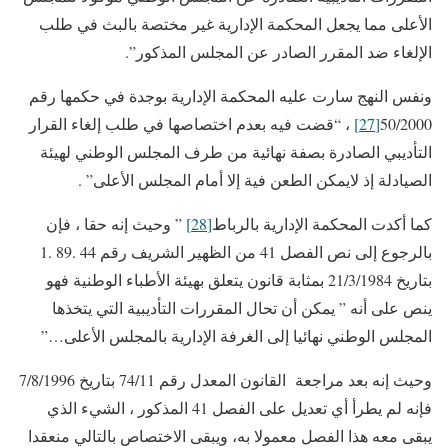
الأعلى مما يجعل المحكمة الإدارية غير مختصة بالبث في طلب
الإلغاء ضد المقرر الصادر عن المجلس المذكور”.
ونفس النهج سارت عليه المحكمة الإدارية بوجدة في حكمها رقم
50/2000
[27]
، “قضت فيه بعدم اختصاصها في طلب إلغاء القرار
التأديبي الصادرة بصفة نهائية من طرف المجلس الوطني لهيئة
الصيادلة إذ لايمكن الطعن فية إلا أمام المجلس الأعلى” .
كما أكدت المحكمة الإدارية بالرباط
[28]
” وحيث إنه حقا ، فإن
بالرجوع إلى نص الفصل 41 من الظهير الشريف رقم 44 .89 .1
بتاريخ 21/3/1984 بمثابة قانون يتعلق بهيئة الأطباء الوطنية فهو
ينص على أنه ” يمكن أن تحال المقررات التأديبية التي يتخذها
المجلس الوطني نهائيا إلى الغرفة الإدارية بالمجلس الأعلى…”
وحيث إنه بعد مراجعة القانون المعدل رقم 74/11 بتاريخ 7/8/1996
فإنه لم يطرأ أي تعديل على الفصل 41 المذكور ، الشيء الذي
يبقى معه هذا الفصل معمولا به، ويبقى الاختصاص بالتالي منعقدا