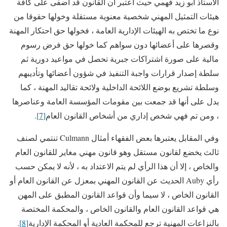
الأستاذ أبو زيد فهمي حيث اعتبر أن القانون قد أضفى على كافة
هيئات التمثيل المهني شخصية معنوية مستقلة وخولها حقوقا من
نوع ما تختص به الهيئات الإدارية العامة ، فخولها حق احتكار المهنة
وقصرها على أعضائها دون سواهم كما خولها حق فرض رسوم
مالية على صورة اشتراكات جبرية تحصل في مواعيد دورية ثم
سلطة إصدار قرارات واجبة التنفيذ في شؤون أعضائها وتأديبهم
وسلطة تشريع بوضع اللائحة الداخلية ولائحة تقاليد المهنة ، كما
يدل على أنها قد جمعت بين مقومات المؤسسة العامة وعناصرها
، ومن تم فهي شخص إداري من أشخاص القانون العام
[7]
.
وفي المقابل يعتبرها بعض الفقهاء أمثال Culmann تنتمي لصنف
ثالث يخضع لقانون مستقل وهو قانون مهني مغاير للقانون العام
والخاص ، إلا أن هذا الرأي لم يتم الاعتداد به ، لأنه لا يمكن حسب
رأي Auby الحديث عن القانون المهني بمعزل عن القانون العام أو
القانون الخاص ، لا سيما وأن قواعد القانون المطبق على المهن
هي قواعد القانون العام والقانون الخاص ، والمحكمة المختصة
بالنزاعات المهنية ترجع للمحكمة العادية أو المحكمة الإدارية
[8]
.