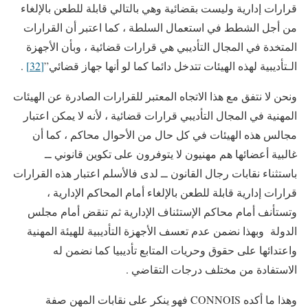
قرارات إدارية وليست بقضائية وهي بالتالي قابلة للطعن بالإلغاء
من أجل الشطط في استعمال السلطة ، كما اعتبر أن القرارات
المتخدة في المجال التأديبي هي قرارات قضائية ، وبأن الأجهزة
الـتأديبية لهذه الهيئات تتدخل دائما كما لو أنها جهاز قضائي”
[32]
.
ونحن لا نتفق مع هذا الاتجاه المعتبر للقرارات الصادرة عن الهيئات
المهنية في المجال التأديبي قرارات قضائية ، لأنه لا يمكن اعتبار
مجالس هذه الهيئات في كل حال من الأحوال محاكم ، كما أن
غالبية أعضائها هم مهنيون لا يتوفرون على تكوين قانوني ــ
باستثناء نقابات رجال القانون ــ لدى فالأسلم اعتبار هذه القرارات
قرارات إدارية قابلة للطعن بالإلغاء أمام المحاكم الإدارية ،
وتستأنف أمام محاكم الإستئناف الإدارية ثم تنقض أمام مجلس
الدولة وبهذا نضمن عدم تعسف الأجهزة التأديبية للهيئة المهنية
واعتدائها على حقوق وحريات المتابع تأديبيا كما نضمن له
الاستفادة من مختلف درجات التقاضي .
وهذا ما أكده CONNOIS فهو ينكر على نقابات المهن صفة