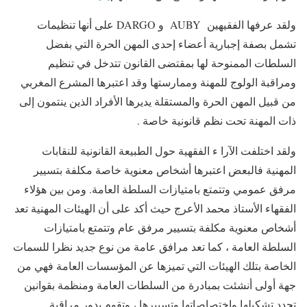
ولقد عرفها الفقيهين AUBY و DARGO على أنها تنظيمات
تشمل بصفة إجبارية أعضاء إحدى المهن الحرة التي بفضل
السلطات الممنوحة لها بمقتضى القانون تتدخل في تنظيم
ومراقبة الولوج للمهنة وممارستها وقد اعتبرها المشرع المغربي
من قبيل المهن الحرة والمستقلة يديرها الأفراد الذين ينتمون إلى
ذات المهنة تحت نظم قانونية خاصة .
ولقد اختلفت الآرا ء الفقهية حول الطبيعة القانونية للنقابات
المهنية فالبعض اعتبرها أشخاص معنوية خاصة مكلفة بتسيير
مرفق عمومي وتتمتع بامتيازات السلطة العامة. ومن بين هؤلاء
الفقهاء الأستاذ محمد الأعرج حيث أكد على أن الهيئات المهنية تعد
أشخاص معنوية مكلفة بتسيير مرفق عام وتتمتع بامتيازات
السلطة العامة ، كما تعد مرافق عامة من نوع جديد نظرا للسمات
الخاصة بتلك الهيئات التي تميزها عن المؤسسات العامة فهي من
جهة أولى أنشئت بمبادرة من السلطات العامة ومنظمة بقوانين
تحدد تشكيلها واختصاصاتها وتسييرها ، وتقوم بدور مراقبة