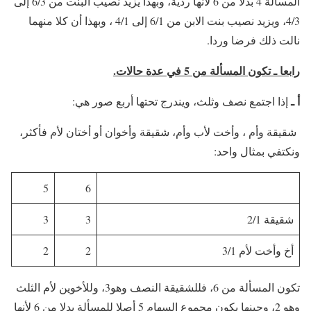
المسألة 4 بدلا من 6 لأنها ردية، وبهذا يزيد نصيب البنت من 6/3 إلى
4/3، ويزيد نصيب بنت الابن من 6/1 إلى 4/1 ، وبهذا أن كلا منهما
نالت ذلك فرضا وردا.
رابعا ـ تكون المسألة من 5 في عدة حالات.
أ ـ
إذا اجتمع نصف وثلث، ويندرج تحتها أربع صور هي:
شقيقة وأم ، وأخت لأب وأم، شقيقة وأخوان أو أختان لأم فأكثر،
ونكتفي بمثال واحد:
5
6
شقيقة 2/1
3
3
أخ وأخت لأم 3/1
2
2
تكون المسألة من 6، فللشقيقة النصف وهو3، وللأخوين لأم الثلث
وهو 2، وحينها يكون مجموع السهام 5 أصلا للمسألة بدلا من 6 لأنها