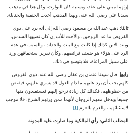
إرثهما مبني على عقد، وبسببه كان التوارث، وكل هذا في مذهب
سيدنا علي رضي الله عنه، وبهذا المذهب أخذت الحنفية والحنابلة.
ثالثا
:
ذهب عبد الله بن مسعود رضي الله إلى أنه يرد على ذوي
الفروض ما عدا الزوجين، والأخت للأب إن كان نصيبها السدس،
وبنت الابن كذلك إذا كانت مع البنت والجدات، والسبب في عدم
الرد على هؤلاء هو ضعف فرائضهم، وكأن تقرير استحقاقهن ورد
على سبيل المراعاة، فلا يتوسع في ذلك.
رابعا
: قال سيدنا عثمان بن عفان رضي الله عنه: ذوي الفروض
كلهم يجب أن يرد عليهم ما دام العول قد يسري عليهم، فيقنص
من حظوظهم، فكذلك كل زيادة ترجع إليهم فيستفيدون منها
جميعا ويدخل معهم الزوجان لأنهما ممن ورثهم الشرع، فلا موجب
لاستثنائهما، والغرم بالغرم.
[1]
المطلب الثاني: رأي المالكية وما صارت عليه المدونة