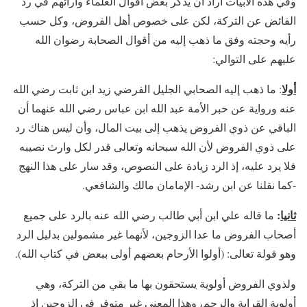
وفي هذه الأبيات أراد أن يذكر بعض أقوال العلماء وآرائهم في رد
الفائض عن التركة، لكن على خصوص أهل الفروض، وكل حسب
رأيه وحجته وفق ما ذهب إليه من أقوال الصحابة رضوان الله
عليهم على التوالي:
أولا
: ما ذهب إليه الصحابي الجليل الفرضي زيد ابن ثابت رضي الله
عنه ورواية عن حبر الأمة عبد الله ابن عباس رضي الله عنهما أن
الباقي عن ذوي الفروض يذهب إلى بيت المال، وأن ليس هناك رد
على ذوي الفروض لأن الله سبحانه وتعالى قدر لكل وارث نصيبه
فلا يرد عليه، إذ الرد زيادة على النصوص، وقد سار على هذا النهج
-كما نقلنا عن ابن رشد- الإمامان مالك والشافعي.
ثانيا
:
ما قاله علي ابن أبي طالب رضي الله عنه بالرد على جميع
أصحاب الفروض ما عدا الزوجين، لأنهما غير مشمولين بدليل الرد
وهو قولة تعالى: (أولوا الأرحام بعضهم أولى ببعض في كتاب الله).
ولذوي الفروض أولوية يستحقون بها ما بقي من التركة، وهي
أولوية القرابة والرحم، وهذا المعنى غير متوفر في الزوجين إذ