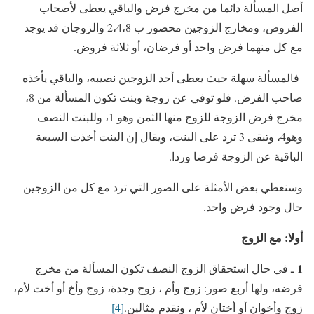
أصل المسألة دائما من مخرج فرض والباقي يعطى لأصحاب
الفروض، ومخارج الزوجين محصور ب 2،4،8 والزوجان قد يوجد
مع كل منهما فرض واحد أو فرضان، أو ثلاثة فروض.
فالمسألة سهلة حيث يعطى أحد الزوجين نصيبه، والباقي يأخذه
صاحب الفرض. فلو توفي عن زوجة وبنت تكون المسألة من 8،
مخرج فرض الزوجة للزوج منها الثمن وهو 1، وللبنت النصف
وهو4، وتبقى 3 ترد على البنت، ويقال إن البنت أخذت السبعة
الباقية عن الزوجة فرضا وردا.
وسنعطي بعض الأمثلة على الصور التي ترد مع كل من الزوجين
حال وجود فرض واحد.
أولا: مع الزوج
1
ـ في حال استحقاق الزوج النصف تكون المسألة من مخرج
فرضه، ولها أربع صور: زوج وأم ، زوج وجدة، زوج وأخ أو أخت لأم،
زوج وأخوان أو أختان لأم ، ونقدم مثالين.
[4]