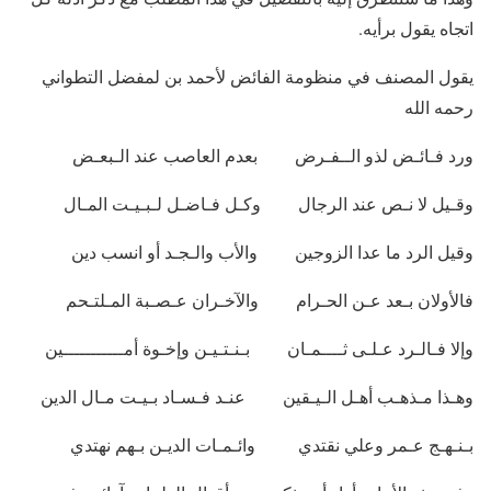
اتجاه يقول برأيه.
يقول المصنف في منظومة الفائض لأحمد بن لمفضل التطواني
رحمه الله
ورد فـائـض لذو الــفـرض بعدم العاصب عند الـبعـض
وقـيل لا نـص عند الرجال وكـل فـاضـل لـبـيـت المـال
وقيل الرد ما عدا الزوجين والأب والـجـد أو انسب دين
فالأولان بـعد عـن الحـرام والآخـران عـصـبة المـلتـحم
وإلا فـالـرد عـلـى ثــــمـان بـنـتـيـن وإخـوة أمـــــــــــين
وهـذا مـذهـب أهـل الـيـقين عنـد فـسـاد بـيـت مـال الدين
بـنـهـج عـمر وعلي نقتدي وائـمـات الديـن بـهم نهتدي