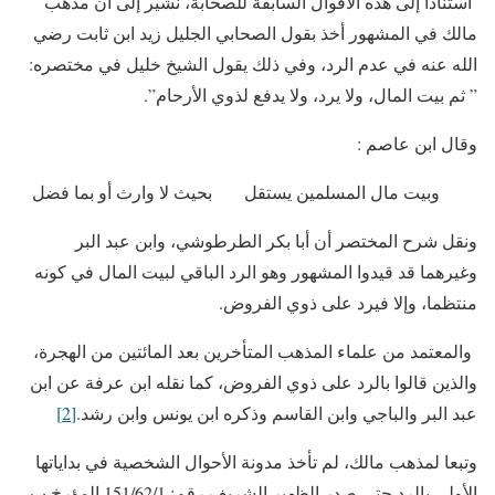
استنادا إلى هذه الأقوال السابقة للصحابة، نشير إلى أن مذهب
مالك في المشهور أخذ بقول الصحابي الجليل زيد ابن ثابت رضي
الله عنه في عدم الرد، وفي ذلك يقول الشيخ خليل في مختصره:
” ثم بيت المال، ولا يرد، ولا يدفع لذوي الأرحام”.
وقال ابن عاصم :
وبيت مال المسلمين يستقل بحيث لا وارث أو بما فضل
ونقل شرح المختصر أن أبا بكر الطرطوشي، وابن عبد البر
وغيرهما قد قيدوا المشهور وهو الرد الباقي لبيت المال في كونه
منتظما، وإلا فيرد على ذوي الفروض.
والمعتمد من علماء المذهب المتأخرين بعد المائتين من الهجرة،
والذين قالوا بالرد على ذوي الفروض، كما نقله ابن عرفة عن ابن
عبد البر والباجي وابن القاسم وذكره ابن يونس وابن رشد.
[2]
وتبعا لمذهب مالك، لم تأخذ مدونة الأحوال الشخصية في بداياتها
الأولى بالرد حتى صدر الظهير الشريف رقم: 151/62/1 المؤرخ ب