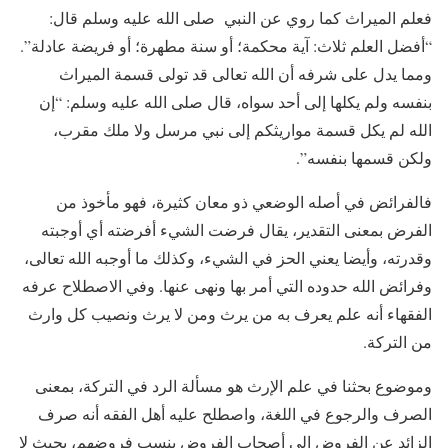
فعلم الميراث كما روي عن النبي صلى الله عليه وسلم قال:
“أفضل العلم ثلاث: آية محكمة؛ أو سنة مطهرة؛ أو فريضة عادلة”.
ومما يدل على شرفه أن الله تعالى قد تولى قسمة الميراث
بنفسه ولم يكلها إلى أحد سواه، قال صلى الله عليه وسلم: “إن
الله لم يكل قسمة مواريثكم إلى نبي مرسل ولا ملك مقرب،
ولكن قسمها بنفسه”.
فالفرائض في أصله الوضعي ذو معان كثيرة، فهو مأخوذ من
الفرض بمعنى التقدير، يقال فرضت الشيء أفرضته أي أوجبته
وقدرته، وأيضا يعني الحز في الشيء، وكذلك ما أوجبه الله تعالى،
وفرائض الله حدوده التي أمر بها ونهى عنها. وفي الاصطلاح عرفه
الفقهاء أنه علم يعرف به من يرث ومن لا يرث ونصيب كل وارث
من التركة.
وموضوع بحثنا في علم الإرث هو مسألة الرد في التركة، بمعنى
الصرف والرجوع في اللغة، واصطلح عليه أهل الفقه أنه صرف
الزائد عن الفروض إلى أصحاب الفروض بنسب فروضهم، بحيث لا