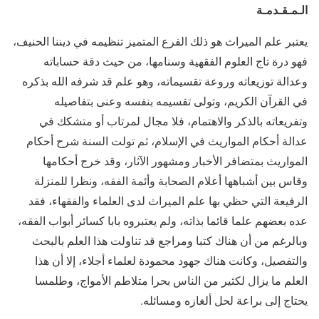
الـمـقـدمـة
يعتبر علم الميراث هو ذلك الفرع المتميز تنظيمه في ديننا الحنيف،
فهو درة تاج العلوم الفقهية وسنامها، من حيث دقة حساباته
وعدالة توزيعاته وروعة تقسيماته، وهو علم قد شرفه الله بذكره
في القرآن الكريم، وتولى تقسيمه بنفسه وعنى بتفاصيله
وتفريعاته بالذكر والاهتمام، فلا مجال لمرتاب أو متشكك في
عدالة أحكام المواريث في الإسلام، ثم تولت السنة شرح أحكام
المواريث بمتضافر الأخبار ومشهور الآثار، وقد خرج أحكامها
وقاس بين أشباهها أعلام الصحابة وأئمة الفقه، ونظرا للمنزلة
الرفيعة التي حظي بها علم الميراث لدى العلماء والفقهاء، فقد
عده بعضهم علما قائما بذاته، ولم يعتبروه بابا كسائر أبواب الفقه،
وبالرغم من أن هناك كتبا ومراجع قد تناولت هذا العلم بالبحث
والتفصيل، وكانت هناك جهود محمودة لعلماء أجلاء، إلا أن هذا
العلم ما يزال لكثير من الناس بحرا متلاطم الأمواج، وطلمسا
يحتاج إلى براعة لحل ألغازه ومسائله.