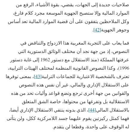
صلاحيات جديدة إلى الجهات، يقضي، بقوة الأشياء، الرفع من
الموارد المالية وإلا ستصبح الجهوية الموسعة مجرد كلام فارغ،
وكل الملاحظين يتفقون على أن قضية الموارد المالية تعد أساس
وجوهر الجهوية
[42]
.
فما يعاب على التجربة المغربية هذا الازدواج والتناقض في
النصوص، إذ من جهة نجد أن مختلف الوثائق الدستورية التي
عرفتها المملكة (منذ الاستقلال مع دستور 1962 إلى غاية دستور
1996)، وكذا النصوص القانونية المنظمة لمختلف الهيئات الترابية،
تعترف بالشخصية الاعتبارية للجماعات الترابية
[43]
، بمعنى توفرها
على الاستقلال الإداري والمالي، غير أن نفس هذه النصوص
والقوانين من جهة أخرى ترجع وتضع قواعد وأليات تحد من هذه
الاستقلالية بل وتفرغها من محتواها، خاصة الشق المتعلق
بالاستقلال المالي
[44]
، الذي بدونه ينتفي الاستقلال الإداري أيضا،
فهما كمثل ركيزتين يقوم عليهما جسد اللامركزية ككل، ولن يتأتى
له الوقوف على واحدة، وقطعا لن يتقدم.