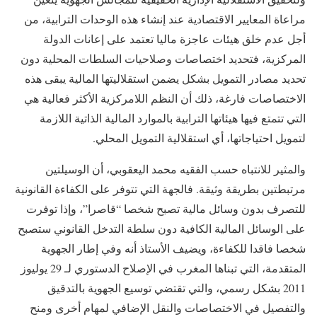
مراعاة المعايير الاقتصادية عند إنشاء هذه الوحدات الترابية، من
أجل عدم خلق هيئات عاجزة ماليا تعتمد على إعانات الدولة
المركزية، فتحديد اختصاصات وصلاحيات السلطات المحلية دون
تحديد مصادر التمويل بشكل يضمن استقلاليتها المالية يبقى هذه
الاختصاصات فارغة، ذلك أن النظم اللامركزية الأكثر فعالية هي
التي تتمتع فيها هيئاتها الترابية بالموارد المالية الذاتية اللازمة
لتمويل احتياجاتها، أي استقلالية التمويل المحلي.
والمثير للانتباه حسب الفقيه محمد اليعقوبي، أن الوسيلتين
مرتبطتين بطريقة وثيقة. فالجهة التي تتوفر على الكفاءة القانونية
للتصرف بدون وسائل مالية تصبح شخصا “قاصرا”، وإذا توفرت
على الوسائل المالية الكافية دون سلطة التدخل القانوني ستصبح
شخصا فاقدا للكفاءة، ويضيف الأستاذ أنه وفي إطار الجهوية
المتقدمة، التي تبناها المغرب في الإصلاح الدستوري لـ 29 يوليوز
2011 بشكل رسمي، والتي تقتضي توسيع الجهوية بالتدقيق
والتفصيل في الاختصاصات والنقل الإضافي لمهام أخرى ومنح