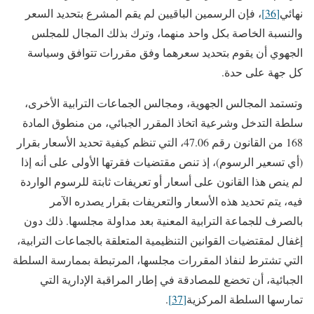
نهائي
[36]
، فإن الرسمين الباقيين لم يقم المشرع بتحديد السعر
والنسبة الخاصة بكل واحد منهما، وترك بذلك المجال للمجلس
الجهوي أن يقوم بتحديد سعرهما وفق مقررات تتوافق وسياسة
كل جهة على حدة.
وتستمد المجالس الجهوية، ومجالس الجماعات الترابية الأخرى،
سلطة التدخل وشرعية اتخاذ المقرر الجبائي، من منطوق المادة
168 من القانون رقم 47.06، التي تنظم كيفية تحديد الأسعار بقرار
(أي تسعير الرسوم)، إذ تنص مقتضيات فقرتها الأولى على أنه إذا
لم ينص هذا القانون على أسعار أو تعريفات ثابتة للرسوم الواردة
فيه، يتم تحديد هذه الأسعار والتعريفات بقرار يصدره الآمر
بالصرف للجماعة الترابية المعنية بعد مداولة مجلسها. ذلك دون
إغفال لمقتضيات القوانين التنظيمية المتعلقة بالجماعات الترابية،
التي تشترط لنفاذ المقررات مجلسها، المرتبطة بممارسة السلطة
الجبائية، أن تخضع للمصادقة في إطار المراقبة الإدارية التي
تمارسها السلطة المركزية
[37]
.