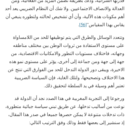
قدرتها الشرائية، وذلك بطريقة تضمن المزيد من الفعالية، ومن
العدالة والانصاف الاجتماعيين. ولا شك أن النظام الضريبي يعد أحد
أهم مكونات هذه الآلية، وأن أي تشخيص لحالته ولتطوره ينبغي أن
يقاس بهذا المقياس”
[56]
.
وتتعدد الوسائل والطرق التي يتم توظيفها للحد من اللامساواة
على مستوى الاستفادة من ثروات الوطن بين مختلف مناطقه
وجهاته، فاختلاف مستويات التطور والامكانيات الاقتصادية، من
جهة إلى جهة ومن جماعة إلى أخرى، يؤثر على مستوى نمو هذه
الاخيرة، ويبقى دور الدولة التدخل للحد من الفوارق التي تنتج عن
هذا الاختلاف وتصحيحها، ولتلك الغاية، فإن السياسة الضريبية
تعتبر أهم وسيلة في يد السلطة لتحقيق ذلك.
ورجوعا إلى التجربة المغربية في هذا الصدد نجد أن الدولة قد
نوعت من أساليب تدخلها، عن طريق تبني سياسة جبائية متطورة،
ذات تدخلات متنوعة لا يمكن حصرها جميعا في صدر هذا المقال،
إذ سنشير إلى بعضها فقط وذلك وفق الترتيب التالي: