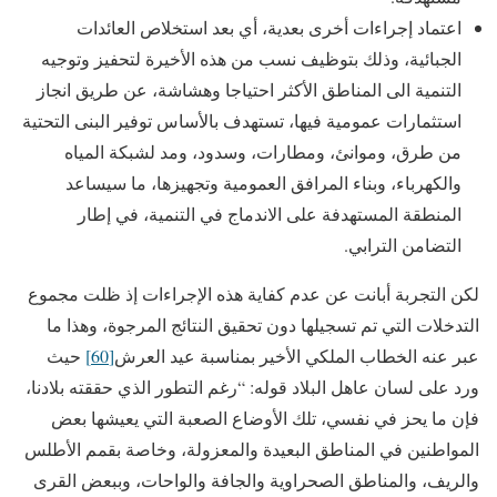
اعتماد إجراءات أخرى بعدية، أي بعد استخلاص العائدات
الجبائية، وذلك بتوظيف نسب من هذه الأخيرة لتحفيز وتوجيه
التنمية الى المناطق الأكثر احتياجا وهشاشة، عن طريق انجاز
استثمارات عمومية فيها، تستهدف بالأساس توفير البنى التحتية
من طرق، وموانئ، ومطارات، وسدود، ومد لشبكة المياه
والكهرباء، وبناء المرافق العمومية وتجهيزها، ما سيساعد
المنطقة المستهدفة على الاندماج في التنمية، في إطار
التضامن الترابي.
لكن التجربة أبانت عن عدم كفاية هذه الإجراءات إذ ظلت مجموع
التدخلات التي تم تسجيلها دون تحقيق النتائج المرجوة، وهذا ما
عبر عنه الخطاب الملكي الأخير بمناسبة عيد العرش
[60]
حيث
ورد على لسان عاهل البلاد قوله: “رغم التطور الذي حققته بلادنا،
فإن ما يحز في نفسي، تلك الأوضاع الصعبة التي يعيشها بعض
المواطنين في المناطق البعيدة والمعزولة، وخاصة بقمم الأطلس
والريف، والمناطق الصحراوية والجافة والواحات، وببعض القرى