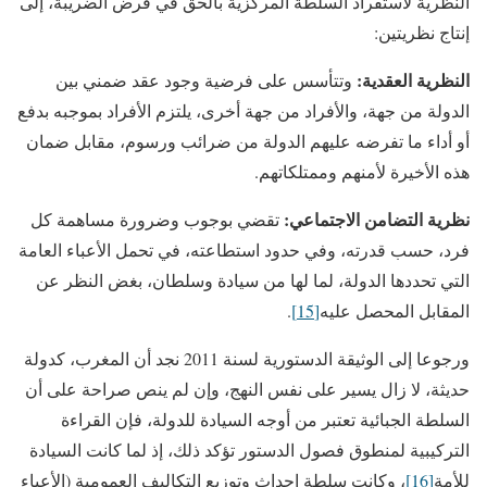
النظرية لاستفراد السلطة المركزية بالحق في فرض الضريبة، إلى
إنتاج نظريتين:
النظرية العقدية:
وتتأسس على فرضية وجود عقد ضمني بين
الدولة من جهة، والأفراد من جهة أخرى، يلتزم الأفراد بموجبه بدفع
أو أداء ما تفرضه عليهم الدولة من ضرائب ورسوم، مقابل ضمان
هذه الأخيرة لأمنهم وممتلكاتهم.
نظرية التضامن الاجتماعي:
تقضي بوجوب وضرورة مساهمة كل
فرد، حسب قدرته، وفي حدود استطاعته، في تحمل الأعباء العامة
التي تحددها الدولة، لما لها من سيادة وسلطان، بغض النظر عن
المقابل المحصل عليه
[15]
.
ورجوعا إلى الوثيقة الدستورية لسنة 2011 نجد أن المغرب، كدولة
حديثة، لا زال يسير على نفس النهج، وإن لم ينص صراحة على أن
السلطة الجبائية تعتبر من أوجه السيادة للدولة، فإن القراءة
التركيبية لمنطوق فصول الدستور تؤكد ذلك، إذ لما كانت السيادة
للأمة
[16]
، وكانت سلطة إحداث وتوزيع التكاليف العمومية (الأعباء