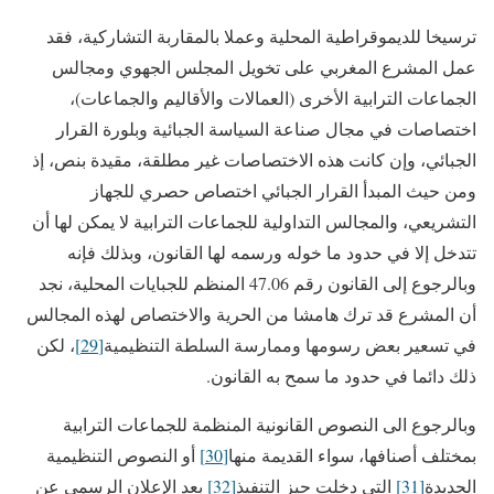
ترسيخا للديموقراطية المحلية وعملا بالمقاربة التشاركية، فقد
عمل المشرع المغربي على تخويل المجلس الجهوي ومجالس
الجماعات الترابية الأخرى (العمالات والأقاليم والجماعات)،
اختصاصات في مجال صناعة السياسة الجبائية وبلورة القرار
الجبائي، وإن كانت هذه الاختصاصات غير مطلقة، مقيدة بنص، إذ
ومن حيث المبدأ القرار الجبائي اختصاص حصري للجهاز
التشريعي، والمجالس التداولية للجماعات الترابية لا يمكن لها أن
تتدخل إلا في حدود ما خوله ورسمه لها القانون، وبذلك فإنه
وبالرجوع إلى القانون رقم 47.06 المنظم للجبايات المحلية، نجد
أن المشرع قد ترك هامشا من الحرية والاختصاص لهذه المجالس
في تسعير بعض رسومها وممارسة السلطة التنظيمية
[29]
، لكن
ذلك دائما في حدود ما سمح به القانون.
وبالرجوع الى النصوص القانونية المنظمة للجماعات الترابية
بمختلف أصنافها، سواء القديمة منها
[30]
أو النصوص التنظيمية
الجديدة
[31]
التي دخلت حيز التنفيذ
[32]
بعد الإعلان الرسمي عن