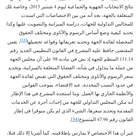
نتائج الانتخابات الجهوية والجماعية ليوم 4 شتنبر 2015، وخاصة تلك
المتعلقة بالجهة، نجد أنه من بين الاختصاصات التي اسندت
للمجالس التداولية للجهات، دراسة الميزانية والتصويت عليها وكذا
تحديد كيفية وضع أساس الرسوم والأتاوى ومختلف الحقوق
[33]
المحصلة لفائدة الجهة وتحديد تعريفاتها وقواعد تحصيلها
، نفس
المقتضى حافظ عليه المشرع في القانون التنظيمي الجديد رقم
111.14 المنظم للجهة إذ نص في مادته 98 على أن مجلس الجهة
من جملة ما يتداول في شأنه، القضايا المتعلقة بالميزانية، وتحديد
سعر الرسوم والأتاوى ومختلف الحقوق التي تقبض لفائدة الجهة
في حدود النسب المحددة، عند الاقتضاء، بموجب القوانين
والأنظمة الجاري بها العمل. وما استجده المشرع في هذا الإطار
أنه مكن المجلس التداولي للجهة من إحداث أجرة عن الخدمات
المقدمة وتحديد سعرها، الشيء الذي لم يكن متوفرا في إطار
القانون رقم 47.96 المنسوخ
[34]
.
غير أن هذا الاختصاص لا يمارس بإطلاقيته، كما أشرنا إلا ذلك قبلا،