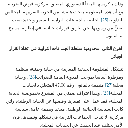
وذلك بتكريسها للمبدأ الدستوري المتعلق بمركزية فرض الضريبة،
مع أن هذه المنظومة منحت هامشا من الحرية التقريرية للمجالس
التداولية
[25]
الخاصة بالجماعات الترابية، لتسعير وتحديد نسب
بعضٍّ من رسومها، عن طريق قرارات جبائية، في إطار ما يسمح
به القانون.
الفرع الثاني: محدودية سلطة الجماعات الترابية في اتخاذ القرار
الجبائي
تتشكل المنظومة الجبائية المغربية من جباية وطنية، منظمة
ومؤطرة أساسا بموجب المدونة العامة للضرائب
[26]
، وجباية
محلية
[27]
منظمة بالقانون رقم 47.06 المتعلق بالجبايات
المحلية
[28]
، وهذا اعتراف ضمني من المشرع بخصوصية الجباية
المحلية، فقد عمل على تمييزها وفصلها عن الجباية الوطنية، ولئن
كانت السياسة الجبائية الوطنية، مبدئيا وبصفة عامة، سياسة
مركزية، لا تتدخل الجماعات الترابية في تشكلها وتنفيذها، فإن
الأمر يختلف عند الحديث عن الجبايات المحلية.