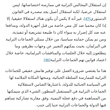
إن استقلال المجالس الترابية في ممارسة اختصاصاتها، ليس
استقلال عرضيا، لكنه استقلال أصيل يجد مصدره في القانون
الدستوري
[45]
، غير أنه لا يكمن أن يكون هناك استقلالا حقيقيا، إلا
إذا كان محميا ضد كل مس خاصة من قبل أجهزة الدولة، ومدافعا
عنه ضد كل إضرار به سواء كان ذا طبيعة تشريعية أو تنفيذية،
ومن تم يمكن حمايته سياسيا، من خلال ممثلي الجماعات الترابية
في البرلمان، بحيث يمكنهم التعبير عن وجهات نظرهم، وما
يتطلعون إليه خلال الجلسات والمناقشات البرلمانية، خاصة خلال
اعتماد قوانين تهم الجماعات الترابية
[46]
.
هذا ما يقتضي ضرورة العمل على توفير هامش حقيقي للجماعات
الترابية للممارسة السلطة الجبائية، ومنحها المكانة الملائمة لها
في السياسة الجبائية للدولة، باعتبارها الضامن لاستقلالية
الجماعات الترابية في المستقبل المنظور، الشيء الذي سيمكنها
من المساهمة في دفع عجلة التنمية، وفق مقاربة تشاركية تساهم
فيها الدولة والجماعات الترابية جنبا إلى جنب.