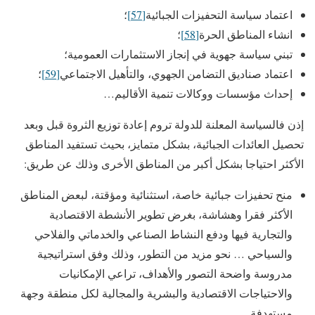
اعتماد سياسة التحفيزات الجبائية
[57]
؛
انشاء المناطق الحرة
[58]
؛
تبني سياسة جهوية في إنجاز الاستثمارات العمومية؛
اعتماد صناديق التضامن الجهوي، والتأهيل الاجتماعي
[59]
؛
إحداث مؤسسات ووكالات تنمية الأقاليم…
إذن فالسياسة المعلنة للدولة تروم إعادة توزيع الثروة قبل وبعد
تحصيل العائدات الجبائية، بشكل متمايز، بحيث تستفيد المناطق
الأكثر احتياجا بشكل أكبر من المناطق الأخرى وذلك عن طريق:
منح تحفيزات جبائية خاصة، استثنائية ومؤقتة، لبعض المناطق
الأكثر فقرا وهشاشة، بغرض تطوير الأنشطة الاقتصادية
والتجارية فيها ودفع النشاط الصناعي والخدماتي والفلاحي
والسياحي … نحو مزيد من التطور، وذلك وفق استراتيجية
مدروسة واضحة التصور والأهداف، تراعي الإمكانيات
والاحتياجات الاقتصادية والبشرية والمجالية لكل منطقة وجهة
مستهدفة.