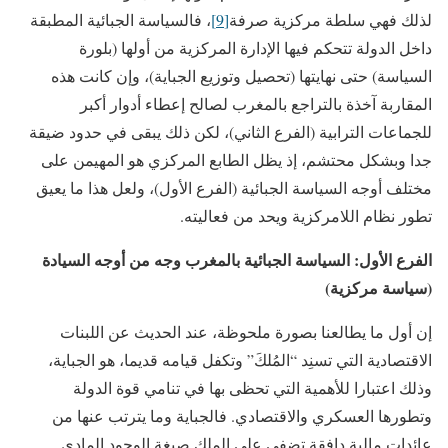
لذلك فهي سلطة مركزية صرفة
[9]
، فالسياسة الجبائية المطبقة
داخل الدولة تتحكم فيها الإدارة المركزية من أولها (بلورة
السياسة) حتى نهايتها (تحصيل وتوزيع الجباية)، وإن كانت هذه
المقاربة آخذة بالتراجع بالمغرب لصالح إعطاء أدوار أكبر
للجماعات الترابية (الفرع الثاني)، لكن ذلك يبقى في حدود ضيقة
جدا وبشكل محتشم، إذ يظل الطابع المركزي هو المهيمن على
مختلف أوجه السياسة الجبائية (الفرع الأول)، ولعل هذا ما يعيق
تطور نظام اللامركزية ويحد من فعاليته.
الفرع الأول: السياسة الجبائية بالمغرب وجه من أوجه السيادة
(سياسة مركزية)
إن أول ما يطالعنا بصورة ملحوظة، عند الحديث عن اللبنات
الاقتصادية التي تسنِد “المُلكَ” وتكفل قيامه قديما، هو الجباية،
وذلك اعتبارا للأهمية التي تحظى بها في تنامي قوة الدولة
وتطورها العسكري والاقتصادي. فالجباية وما يترتب عنها من
عائدات مالية دافقة تضفي على الملك صبغة الوجود المادي