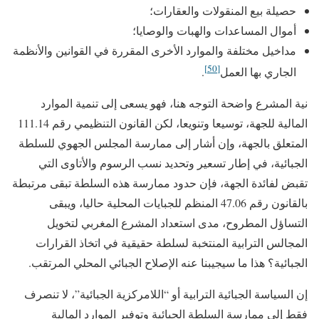
حصيلة بيع المنقولات والعقارات؛
أموال المساعدات والهبات والوصايا؛
مداخيل مختلفة والموارد الأخرى المقررة في القوانين والأنظمة
[50]
الجاري بها العمل
.
نية المشرع واضحة التوجه هنا، فهو يسعى إلى تنمية الموارد
المالية للجهة، توسيعا وتنويعا، لكن القانون التنظيمي رقم 111.14
المتعلق بالجهة، وإن أشار إلى ممارسة المجلس الجهوي للسلطة
الجبائية، في إطار تسعير وتحديد نسب الرسوم والأتاوى التي
تقبض لفائدة الجهة، فإن حدود ممارسة هذه السلطة تبقى مرتبطة
بالقانون رقم 47.06 المنظم للجبايات المحلية حاليا، ويبقى
التساؤل المطروح، مدى استعداد المشرع المغربي لتخويل
المجالس الترابية المنتخبة لسلطة حقيقية في اتخاذ القرارات
الجبائية؟ هذا ما سيجيبنا عنه الإصلاح الجبائي المحلي المرتقب.
إن السياسة الجبائية الترابية أو “اللامركزية الجبائية”، لا تنصرف
فقط إلى ممارسة السلطة الجبائية وتوفير الموارد المالية