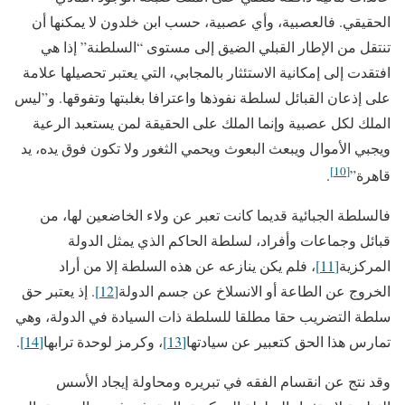
الحقيقي. فالعصبية، وأي عصبية، حسب ابن خلدون لا يمكنها أن
تنتقل من الإطار القبلي الضيق إلى مستوى “السلطنة” إذا هي
افتقدت إلى إمكانية الاستئثار بالمجابي، التي يعتبر تحصيلها علامة
على إذعان القبائل لسلطة نفوذها واعترافا بغلبتها وتفوقها. و”ليس
الملك لكل عصبية وإنما الملك على الحقيقة لمن يستعبد الرعية
ويجبي الأموال ويبعث البعوث ويحمي ال
ثغور ولا تكون فوق يده، يد
[10]
قاهرة”
.
فالسلطة الجبائية قديما كانت تعبر عن ولاء الخاضعين لها، من
قبائل وجماعات وأفراد، لسلطة الحاكم الذي يمثل الدولة
المركزية
[11]
، فلم يكن ينازعه عن هذه السلطة إلا من أراد
الخروج عن الطاعة أو الانسلاخ عن جسم الدولة
[12]
. إذ يعتبر حق
سلطة التضريب حقا مطلقا للسلطة ذات السيادة في الدولة، وهي
تمارس هذا الحق كتعبير عن سيادتها
[13]
، وكرمز لوحدة ترابها
[14]
.
وقد نتج عن انقسام الفقه في تبريره ومحاولة إيجاد الأسس