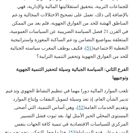
للجماعات التربية، بتحقيق استقلاليتها المالية والإدارية، فهي
بالإضافة إلى ذلك، تعمل على تصحيح الاختلالات المجالية ودعم
المناطق الهشة للحد من الفوارق الجهوية، فلم بعد من الممكن
في القرن 21 فصل السياسة الضريبية عن السياسات العمومية،
المتعلقة بمواضيع التضامن ودعم الساكنة المعوزة واستراتيجية
التغطية الاجتماعية
[51]
، فكيف يوظف المغرب سياسته الجبائية
للحد من الفوارق الجهوية وتحفيز التنمية الترابية؟
الفرع الثاني: السياسة الجبائية وسيلة لتحفيز التنمية الجهوية
وتوجيهها
تلعب الموارد المالية دورا مهما في تنظيم النشاط الجهوي وتدعيم
تدبير الشأن العام، إذ تعد وسيلة لتمويل النفقات وإنتاج الموارد
وتقديم الخدمات العامة
[52]
، وهي أساس التنمية، التي أضحى
المستوى المحلي الحيز الأمثل لها، بعد ثبوت فشل التسيير
المركزي للسياسات الاقتصادية في تنمية كافة الجهات بنفس
الوتيرة وعلى قدم المساواة
[53]
، هذا ما جعل التفكير يتجه نحو منح