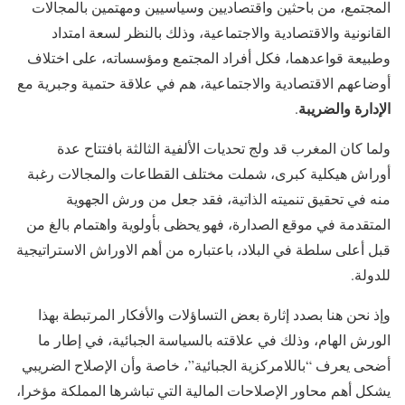
المجتمع، من باحثين واقتصاديين وسياسيين ومهتمين بالمجالات
القانونية والاقتصادية والاجتماعية، وذلك بالنظر لسعة امتداد
وطبيعة قواعدهما، فكل أفراد المجتمع ومؤسساته، على اختلاف
أوضاعهم الاقتصادية والاجتماعية، هم في علاقة حتمية وجبرية مع
الإدارة والضريبة
.
ولما كان المغرب قد ولج تحديات الألفية الثالثة بافتتاح عدة
أوراش هيكلية كبرى، شملت مختلف القطاعات والمجالات رغبة
منه في تحقيق تنميته الذاتية، فقد جعل من ورش الجهوية
المتقدمة في موقع الصدارة، فهو يحظى بأولوية واهتمام بالغ من
قبل أعلى سلطة في البلاد، باعتباره من أهم الاوراش الاستراتيجية
للدولة.
وإذ نحن هنا بصدد إثارة بعض التساؤلات والأفكار المرتبطة بهذا
الورش الهام، وذلك في علاقته بالسياسة الجبائية، في إطار ما
أضحى يعرف “باللامركزية الجبائية”، خاصة وأن الإصلاح الضريبي
يشكل أهم محاور الإصلاحات المالية التي تباشرها المملكة مؤخرا،