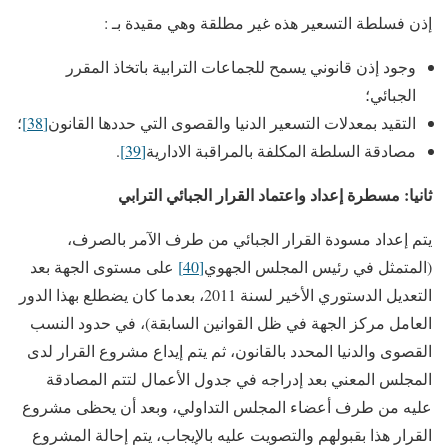
إذن فسلطة التسعير هذه غير مطلقة وهي مقيدة بـ :
وجود إذن قانوني يسمح للجماعات الترابية باتخاذ المقرر
الجبائي؛
التقيد بمعدلات التسعير الدنيا والقصوى التي حددها القانون
[38]
؛
مصادقة السلطة المكلفة بالمراقبة الادارية
[39]
.
ثانيا: مسطرة إعداد واعتماد القرار الجبائي الترابي
يتم إعداد مسودة القرار الجبائي من طرف الآمر بالصرف،
(المتمثل في رئيس المجلس الجهوي
[40]
على مستوى الجهة بعد
التعديل الدستوري الأخير لسنة 2011، بعدما كان يضطلع بهذا الدور
العامل مركز الجهة في ظل القوانين السابقة)، في حدود النسب
القصوى والدنيا المحدد بالقانون، ثم يتم إيداع مشروع القرار لدى
المجلس المعني بعد إدراجه في جدول الأعمال لتتم المصادقة
عليه من طرف أعضاء المجلس التداولي، وبعد أن يحظى مشروع
القرار هذا بقبولهم والتصويت عليه بالإيجاب، يتم إحالة المشروع