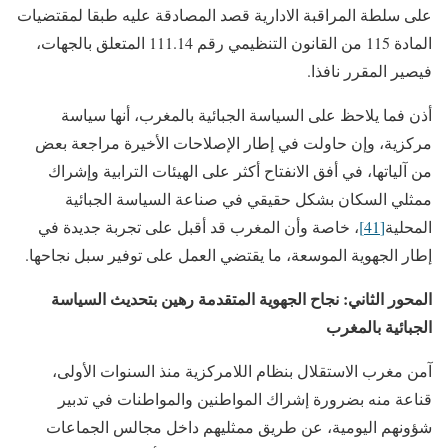
على سلطة المراقبة الادارية قصد المصادقة عليه طبقا لمقتضيات
المادة 115 من القانون التنظيمي رقم 111.14 المتعلق بالجهات،
فيصير المقرر نافذا.
أذن فما يلاحظ على السياسة الجبائية بالمغرب، أنها سياسة
مركزية، وإن حاولت في إطار الإصلاحات الأخيرة مراجعة بعض
من آلياتها، في أفق الانفتاح أكثر على الهيئات الترابية وإشراك
ممثلي السكان بشكل حقيقي في صناعة السياسة الجبائية
المحلية
[41]
، خاصة وأن المغرب قد أقبل على تجربة جديدة في
إطار الجهوية الموسعة، ما يقتضي العمل على توفير سبل نجاحها.
المحور الثاني: نجاح الجهوية المتقدمة رهين بتحديث السياسة
الجبائية بالمغرب
آمن مغرب الاستقلال بنظام اللامركزية منذ السنوات الأولى،
قناعة منه بضرورة إشراك المواطنين والمواطنات في تدبير
شؤونهم اليومية، عن طريق ممثليهم داخل مجالس الجماعات