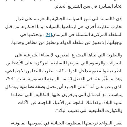
اتخاذ المبادرة في سن التشريع الجبائي.
إذن فالسمة التي تميز السياسة الجبائية بالمغرب، على غرار
تجارب مقارنة أخرى، هي ارتباطها بالسيادة، وما احتكارها من قبل
السلطة المركزية المتمثلة في البرلمان
[24]
، وتحكمها في
توجهاتها، إلا تعبيرٌ عن سلطة الدولة ومظهرٌ من مظاهر وحدتها.
والنظرية التي تبناها المشرع المغربي، لإضفاء الشرعية على
الضرائب والرسوم التي تفرضها السلطة المركزية على الأشخاص
الطبيعية والمعنوية داخل الدولة، كانت نظرية التضامن الاجتماعي،
وهذا ما عُبِّر عنه في الفصل 40 من الوثيقة الدستورية لسنة 2011،
بصفة تضامنية
الذي ينص على أنه: “على الجميع أن يتحمل
وبشكل
يتناسب مع الوسائل التي يتوفرون عليها، التكاليف التي تتطلبها
تنمية البلاد، وكذا تلك الناتجة عن الأعباء الناجمة عن الآفات
والكوارث الطبيعية التي تصيب البلاد”.
نفس القواعد ترجمتها المنظومة الجبائية في نصوصها القانونية،