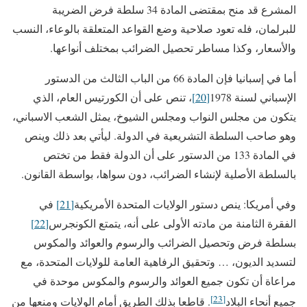
المشرع قد منح بمقتضى المادة 34 سلطة فرض الضريبة
للبرلمان، فله تعود صلاحية وضع القواعد المتعلقة بالوعاء، النسب
والأسعار، وكذا مساطر تحصيل الضرائب بمختلف أنواعها.
أما في إسبانيا فإن المادة 66 من الباب الثالث من الدستور
الإسباني لسنة 1978
[20]
، تنص على أن الكورتيس العام، الذي
يتكون من مجلس النواب ومجلس الشيوخ، يمثل الشعب الاسباني،
وهو صاحب السلطة التشريعية في الدولة. ليأتي بعد ذلك وينص
في المادة 133 من الدستور على أن الدولة فقط من تختص
بالسلطة الأصلية لإنشاء الضرائب، دون سواها، بواسطة القانون.
وفي أمريكا: ينص دستور الولايات المتحدة الأمريكية
[21]
في
الفقرة الثامنة من مادته الأولى على أنه، يتمتع الكونجرس
[22]
بسلطة فرض وتحصيل الضرائب والرسوم والعوائد والمكوس
لتسديد الديون، … وتحقيق الرفاهية العامة للولايات المتحدة، مع
مراعاة أن تكون جميع العوائد والرسوم والمكوس موحدة في
[23]
جميع أنحاء البلاد
. قاطعا بذلك الطريق أمام الولايات ومنعها من