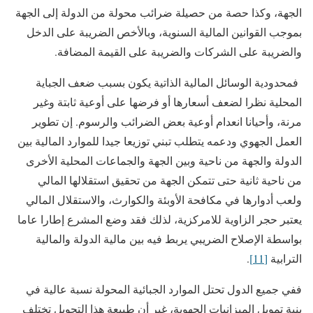
الجهة، وكذا حصة من حصيلة ضرائب محولة من الدولة إلى الجهة
بموجب القوانين المالية السنوية، وبالأخص الضريبة على الدخل
والضريبة على الشركات والضريبة على القيمة المضافة.
فمحدودية الوسائل المالية الذاتية يكون بسبب ضعف الجباية
المحلية نظرا لضعف أسعارها أو فرضها على أوعية ثابتة وغير
مرنة، وأحيانا انعدام أوعية بعض الضرائب والرسوم. إن تطوير
العمل الجهوي ودعمه يتطلب تبني توزيعا جيدا للموارد المالية بين
الدولة والجهة من ناحية وبين الجهة والجماعات المحلية الأخرى
من ناحية ثانية حتى تتمكن الجهة من تحقيق استقلالها المالي
ولعب أدوارها في مكافحة الأوبئة والكوارث، والاستقلال المالي
يعتبر حجر الزاوية للامركزية، لذلك فقد وضع المشرع إطارا عاما
بواسطة الإصلاح الضريبي يربط فيه بين مالية الدولة والمالية
الترابية
[11]
.
ففي جميع الدول تحتل الموارد الجبائية المحولة نسبة عالية في
بنية تمويل الميزانيات الجهوية، غير أن طبيعة هذا التحويل تختلف