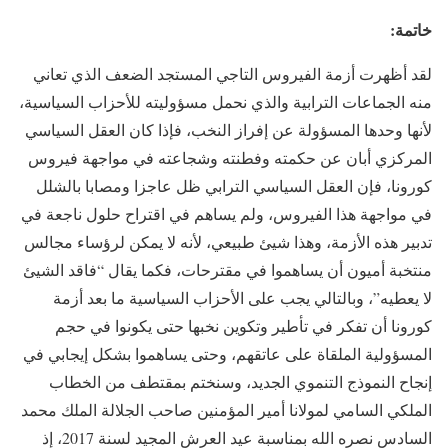
خاتمة:
لقد أظهرت أزمة الفيروس التاجي المستجد الضعف الذي تعاني
منه الجماعات الترابية والذي نحمل مسؤوليته للأحزاب السياسية،
لأنها وحدها المسؤولة عن إفراز النخب، فإذا كان العقل السياسي
المركزي أبان عن حكمته وفطنته وشجاعته في مواجهة فيروس
كورونا، فإن العقل السياسي الترابي ظل عاجزا ومصابا بالشلل
في مواجهة هذا الفيروس، ولم يساهم في اقتراح حلول ناجعة في
تدبير هذه الأزمة، وهذا شيئ طبيعي، لأنه لا يمكن لرؤساء مجالس
منتخبة أميون أن يساهموا في مقترحات، فكما يقال “فاقد الشيئ
لا يعطيه”، وبالتالي يجب على الأحزاب السياسية ما بعد أزمة
كورونا أن تفكر في تأطير وتكوين نخبها حتى يكونوا في حجم
المسؤولية الملقاة على عاتقهم، وحتى يساهموا بشكل إيجابي في
إنجاح النموذج التنموي الجديد، وسنختم بمقتطف من الخطاب
الملكي السامي لمولانا أمير المؤمنين صاحب الجلالة الملك محمد
السادس نصره الله بمناسبة عيد العرش المجيد لسنة 2017، إذ