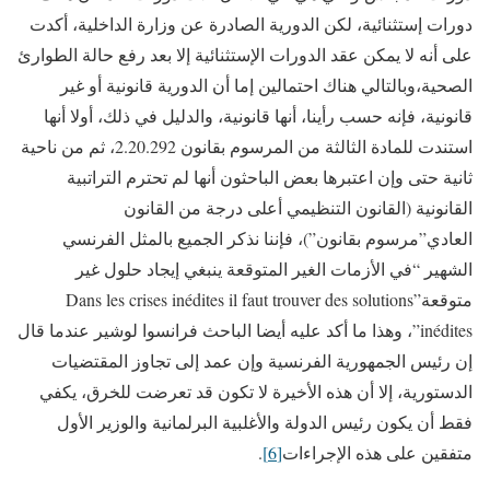
دورات إستثنائية، لكن الدورية الصادرة عن وزارة الداخلية، أكدت
على أنه لا يمكن عقد الدورات الإستثنائية إلا بعد رفع حالة الطوارئ
الصحية،وبالتالي هناك احتمالين إما أن الدورية قانونية أو غير
قانونية، فإنه حسب رأينا، أنها قانونية، والدليل في ذلك، أولا أنها
استندت للمادة الثالثة من المرسوم بقانون 2.20.292، ثم من ناحية
ثانية حتى وإن اعتبرها بعض الباحثون أنها لم تحترم التراتبية
القانونية (القانون التنظيمي أعلى درجة من القانون
العادي”مرسوم بقانون”)، فإننا نذكر الجميع بالمثل الفرنسي
الشهير “في الأزمات الغير المتوقعة ينبغي إيجاد حلول غير
متوقعة”Dans les crises inédites il faut trouver des solutions
inédites”، وهذا ما أكد عليه أيضا الباحث فرانسوا لوشير عندما قال
إن رئيس الجمهورية الفرنسية وإن عمد إلى تجاوز المقتضيات
الدستورية، إلا أن هذه الأخيرة لا تكون قد تعرضت للخرق، يكفي
فقط أن يكون رئيس الدولة والأغلبية البرلمانية والوزير الأول
متفقين على هذه الإجراءات
[6]
.