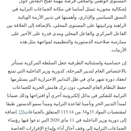
المستوى الوطني والمحلي فرصة مهمة لفتح النقاش حول
إشكالية محورية تتمثل أساسا في مكانة الجماعات الترابية في
النسق السياسي والإداري، وأهميتها في تدبير الأزمة الوبائية
الراهنة وتراتبيتها على المستوى المحلي، بالإضافة إلى العلاقة بين
الفاعل المركزي والفاعل المحلي ومدى قدرة على الأخير على
ممارسة صلاحيته الدستورية والتنظيمية لمواجهة مثل هذه
الأزمات.
إن حساسية واستثنائية الظرفية جعل السلطة المركزية تستأثر
بالاختصاص العام لتدبير المرحلة، كدورية وزير الداخلية التي تمنع
انعقاد دورة شهر ماي في ظل التدابير الاحترازية التي يستلزمها
حفظ النظام العام الصحي، دون ترك هامش الحرية للجماعات
الترابية للتفكير في بدائل إلكترونية أخرى أو اقتراحها وذلك ضمانا
لمبدأ التدبير الحر وتأمينا لقاعدة الترابية ومبدأ سمو الدستور طبقا
لمقتضيات المواد 33و34 من 113.14 المتعلق بالجماعات
[3]
. إضافة
إلى دورية وزير الداخلية في 11 ماي 2020 التي تدعوا فيها رؤساء
الجماعات الترابية إلى وقف أجال أداء وإيداع الإقرارات الخاصة