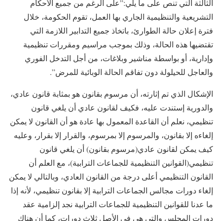
الثالثة التي تنص على ما يلي:”على الرغم من جميع الأحكام
التشريعية والتنظيمية الجاري بها العمل، تقوم الحكومة، خلال
فترة إعلان حالة الطوارئ، باتخاذ جميع التدابير اللازمة التي
تقتضيها هذه الحالة، وذلك بموجب مراسيم ومقررات تنظيمية
وإدارية، أو بواسطة مناشير وبلاغات، من أجل التدخل الفوري
والعاجل للحيلولة دون تفاقم الحالة الوبائية للمرض”.
الإشكال الذي تم إثارته، أن مرسوم بقانون هو بمثابة قانون عادي،
والدورية إستندت عليه، فكيف لقانون عادي أن يلغي قانون
تنظيمي، نعلم أن القاعدة المعمول بها عادة هو أن القانون لا يمكن
إلغاءه إلا بقانون، والمرسوم إلا بمرسوم، والقرار إلا بقرار، وعليه
كيف يمكن لقانون عادي(مرسوم بقانون) أن يلغي قانون
تنظيمي(القوانين التنظيمية للجماعات الترابية)، مع العلم أن
القانون التنظيمي أعلى درجة من القانون العادي، وبالتالي لا يمكن
إلغاء دورات مجالس الجماعات الترابية إلا بقانون تنظيمي، لأنه إذا
ما عدنا للقوانين التنظيمية للجماعات الترابية نجد إلزامية عقد
دورات المجلس والتي هي في الأصل ثلاث دورات، كما أن هناك