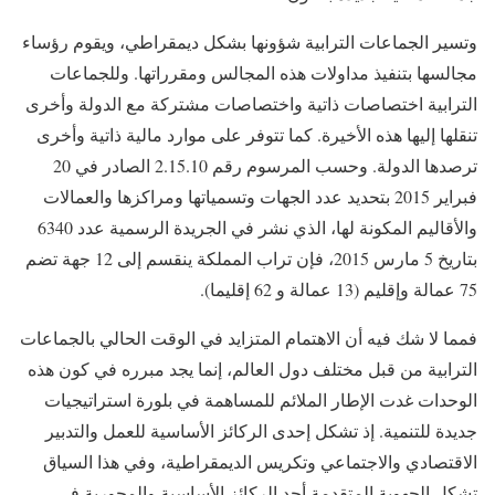
وتسير الجماعات الترابية شؤونها بشكل ديمقراطي، ويقوم رؤساء
مجالسها بتنفيذ مداولات هذه المجالس ومقرراتها. وللجماعات
الترابية اختصاصات ذاتية واختصاصات مشتركة مع الدولة وأخرى
تنقلها إليها هذه الأخيرة. كما تتوفر على موارد مالية ذاتية وأخرى
ترصدها الدولة. وحسب المرسوم رقم 2.15.10 الصادر في 20
فبراير 2015 بتحديد عدد الجهات وتسمياتها ومراكزها والعمالات
والأقاليم المكونة لها، الذي نشر في الجريدة الرسمية عدد 6340
بتاريخ 5 مارس 2015، فإن تراب المملكة ينقسم إلى 12 جهة تضم
75 عمالة وإقليم (13 عمالة و 62 إقليما).
فمما لا شك فيه أن الاهتمام المتزايد في الوقت الحالي بالجماعات
الترابية من قبل مختلف دول العالم، إنما يجد مبرره في كون هذه
الوحدات غدت الإطار الملائم للمساهمة في بلورة استراتيجيات
جديدة للتنمية. إذ تشكل إحدى الركائز الأساسية للعمل والتدبير
الاقتصادي والاجتماعي وتكريس الديمقراطية، وفي هذا السياق
تشكل الجهوية المتقدمة أحد الركائز الأساسية والمحورية في