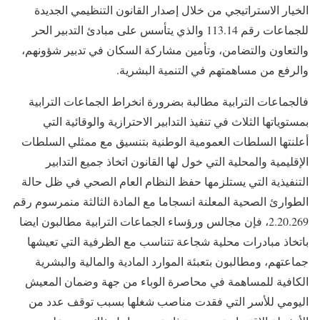
الخيار الاستراتيجي من خلال إصدار القانون التنظيمي الجديدة
للجماعات رقم 113.14 والذي يتأسس على مبادئ التدبير الحر
والتعاون والتضامن، وتأمين مشاركة السكان في تدبير شؤونهم،
والرفع من مساهمتهم في التنمية البشرية.
فالجماعات الترابية مطالبة بضرورة انخراط الجماعات الترابية
بمستوياتها الثلاث في تنفيذ التدابير الاحترازية والوقائية التي
أعلنتها السلطات العمومية الوطنية بتنسيق مع ممثلي السلطات
الإقليمية والمحلية التي خول لها القانون اتخاذ جميع التدابير
التنفيذية التي يستلزمها حفظ النظام العام الصحي في ظل حالة
الطوارئ الصحية المعلنة انسجاما مع المادة الثالثة منمرسوم رقم
2.20.269، فإن مجالس ورؤساء الجماعات الترابية مطالبون ايضا
باتخاذ مبادرات محلية شجاعة تتناسب مع الظرفية التي تعيشها
جماعتهم، ومطالبون بتعبئة الموارد المادية والمالية والبشرية
الكافية للمساهمة في محاصرة الوباء من جهة وضمان المعيش
اليومي للأسر التي فقدت مناصب شغلها بسبب توقف عدد من