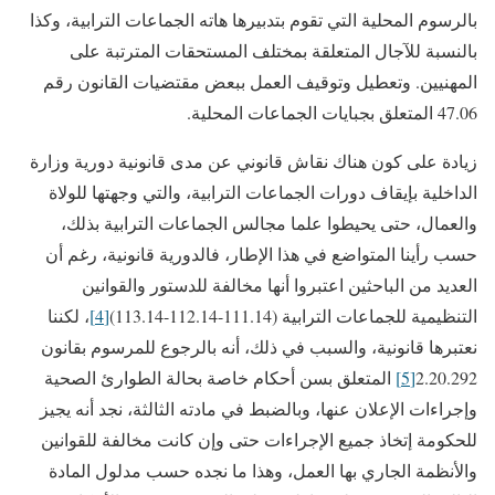
بالرسوم المحلية التي تقوم بتدبيرها هاته الجماعات الترابية، وكذا
بالنسبة للآجال المتعلقة بمختلف المستحقات المترتبة على
المهنيين. وتعطيل وتوقيف العمل ببعض مقتضيات القانون رقم
47.06 المتعلق بجبايات الجماعات المحلية.
زيادة على كون هناك نقاش قانوني عن مدى قانونية دورية وزارة
الداخلية بإيقاف دورات الجماعات الترابية، والتي وجهتها للولاة
والعمال، حتى يحيطوا علما مجالس الجماعات الترابية بذلك،
حسب رأينا المتواضع في هذا الإطار، فالدورية قانونية، رغم أن
العديد من الباحثين اعتبروا أنها مخالفة للدستور والقوانين
التنظيمية للجماعات الترابية (111.14-112.14-113.14)
[4]
، لكننا
نعتبرها قانونية، والسبب في ذلك، أنه بالرجوع للمرسوم بقانون
2.20.292
[5]
المتعلق بسن أحكام خاصة بحالة الطوارئ الصحية
وإجراءات الإعلان عنها، وبالضبط في مادته الثالثة، نجد أنه يجيز
للحكومة إتخاذ جميع الإجراءات حتى وإن كانت مخالفة للقوانين
والأنظمة الجاري بها العمل، وهذا ما نجده حسب مدلول المادة