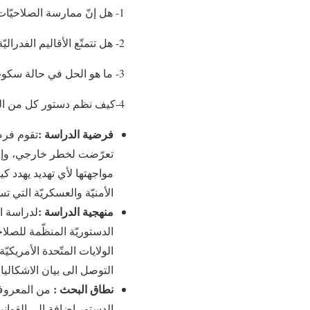
1- هل إنّ ممارسة الصلاحيّات العسكريّة صلاحيّة حصريّة للحكومة الفدراليّة؟
2- هل تتمتّع الأقاليم الفدراليّة بصلاحيّات عسكريّة لحمايّة أمنها وللدفاع عن مواطنيها وعن إقليمها؟
3- ما هو الحل في حالة سكوت الدستور، أو غموضه، في تنظيم الصلاحيّات العسكرية؟
4-كيف نظم دستور كل من الولايات المتحدة الامريكية لسنة 1787 ودستور العراق لسنة 2005 الصلاحية العسكرية؟
فرضية الدراسة :
تقوم فرضي
تعرّضت لخطر خارجي، وإنّ 
مواجهتها لأي تهديد يهدد 
الأمنيّة والعسكريّة التي ت
منهجية الدراسة :
لدراسة ا
الدستوريّة المنظّمة للصلاح
التوصل الى بيان الاشكاليا
نطاق البحث :
من المعروف 
الدستور اضافة الى القوان