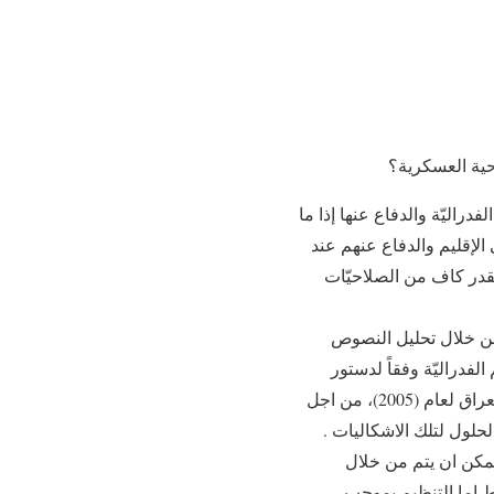
دراليّة والدفاع عنها إذا ما
لإقليم والدفاع عنهم عند
بقدر كاف من الصلاحيّات
من خلال تحليل النصوص
لفدراليّة وفقاً لدستور
الولايات المتّحدة الأمريكيّة وقوفاً على ايجابيتها وسلبياتها، ومقارنتها بما جاء في دستور جمهوريّة العراق لعام (2005)، من اجل
حلول لتلك الاشكاليات .
يمكن ان يتم من خلال
ط اما التنظيم بموجب