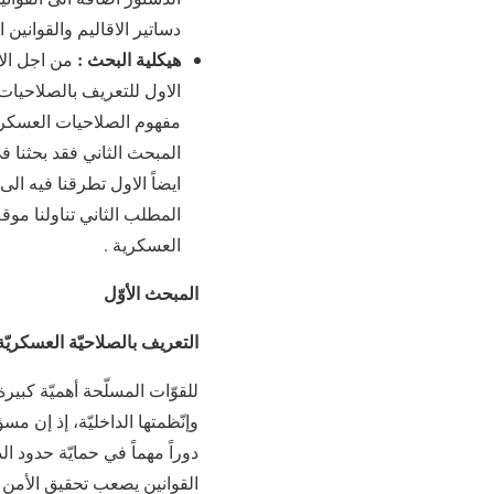
دساتير الاقاليم والقوانين
هيكلية البحث :
من اجل الا
الاول للتعريف بالصلاحيات 
مفهوم الصلاحيات العسكرية
المبحث الثاني فقد بحثنا 
ايضاً الاول تطرقنا فيه ا
المطلب الثاني تناولنا موق
العسكرية .
المبحث الأوّل
التعريف بالصلاحيّة العسكريّ
للقوّات المسلّحة أهميّة كبيرة
وإنّظمتها الداخليّة، إذ إن م
دوراً مهماً في حمايّة حدود ا
القوانين يصعب تحقيق الأمن 