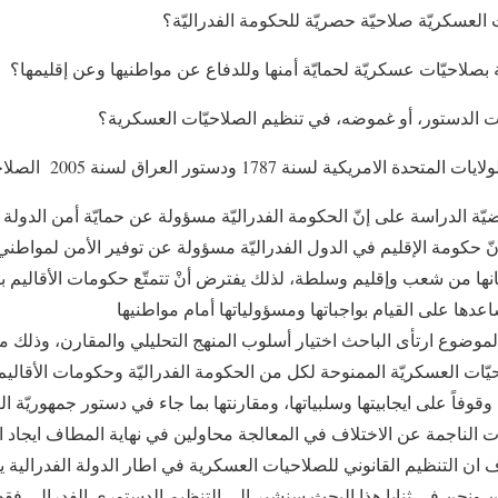
ّة الدراسة على إنّ الحكومة الفدراليّة مسؤولة عن حمايّة أمن الدولة الف
حكومة الإقليم في الدول الفدراليّة مسؤولة عن توفير الأمن لمواطني ا
كيانها من شعب وإقليم وسلطة، لذلك يفترض أنْ تتمتّع حكومات الأقاليم 
ساعدها على القيام بواجباتها ومسؤولياتها أمام مواطنيها
لموضوع ارتأى الباحث اختيار أسلوب المنهج التحليلي والمقارن، وذلك 
يّات العسكريّة الممنوحة لكل من الحكومة الفدراليّة وحكومات الأقاليم ا
ت الناجمة عن الاختلاف في المعالجة محاولين في نهاية المطاف ايجاد ال
ان التنظيم القانوني للصلاحيات العسكرية في اطار الدولة الفدرالية 
ين ونحن في ثنايا هذا البحث سنشير الى التنظيم الدستوري الفدرالي فق