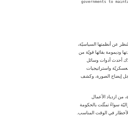
governments to maint
النظر عن أنظمتها السياسيّة،
ا وديمومة بقائها قويّة من
لاك أحدث أدوات وسائل
لعسكريّة واستراتيجيات
 أجل إيضاح الصورة، وكشف
، من ازدياد الأعمال
يّة سواءً تمثّلت بالحكومة
 الأخطار في الوقت المناسب.