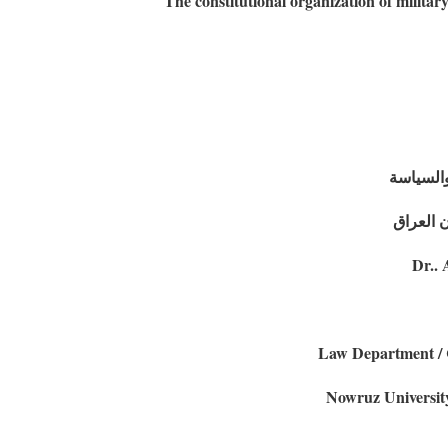
The constitutional organization of military
والسياسة
 العراق
Dr..
Law Department / C
Nowruz Universit