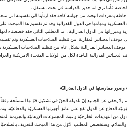
 الخاصة فأننا نرى انه جدير بالدراسة في بحث مستقل .
حاطة بمفردات البحث من جوانبه كافة فقد ارتأينا الى تقسيمة الى م
العسكرية ومهامها في الدول الفدرالية وقد تم تقسيم هذا المبحث على م
 ومبرراتها في الدول الفدرالية , اما المطلب الثاني فقد خصصناه لمها
في موقف الدساتير المقارنة من تنظيم الصلاحيات العسكرية وتم تقسيم
لى موقف الدساتير الفدرالية بشكل عام من تنظيم الصلاحيات العسكرية
ف الدساتير الفدرالية النافذة لكل من الولايات المتحدة الامريكية والع
ة وصور ممارستها في الدول الفدراليّة
، ولا يخفى عن الجميع إنّ للدولة الحقّ في تشكيل قوّاتها المسلّحة وفقاً ل
سؤوليّة الدفاع عن الدول تقع على عاتق أجهزتها العسكريّة والدفاعيّة، 
لدول من التهديدات الخارجيّة وعبث المجموعات الإرهابيّة والجريمة المن
والسلام، وسنخصص المطلب الأوّل من هذا المبحث للتعريف بالصلاحيّات ا