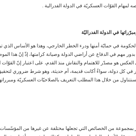
لمهام القوّات العسكريّة في الدولة الفدرالية .
رّراتها في الدولة الفدراليّة
لحكومة في حمايّة أمنها ودرء الخطر الخارجي، وهذا هو الأساس الذي تب
 بدور مهم في الدفاع عن أراضي الدولة وصيانة كرامتها، إذّ إنّ هذا 
لعكس هو مصدّر للاهتمام والنقاش منذ القدم، على اعتبار إنّ القوّات 
توافر في كل دولة، سواءٌ أكانت قديمة، أم حديثة، وهو شرط ضروري لتحقيق 
وسنتناول من خلال هذا المطلب التعريف بالصلاحيّات العسكريّة ومبرراتها
يّز بمجموعة من الخصائص التي تجعلها مختلفة عن غيرها من المؤسّسات 