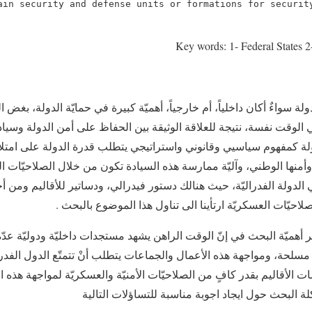
ain security and defense units or formations for security
Key words: 1- Federal States 2
ة سواءٌ أكان داخلياً، أم خارجياً، أهميّة كبيرة في حمايّة الدولة، بغض 
 الوقت نفسة، نتيجة للعلاقة الوثيقة بين الحفاظ على أمن الدولة وسيادته
ولة كمفهوم سياسيي وقانوني واستراتيجي يتطلب قدرة الدولة على امت
وأمنها الوطني، وآليّة ممارسة هذه السيادة تكون من خلال الصلاحيّات ا
الدولة الفدراليّة، حيث هنالك دستور فيدرالي، ودساتير للأقاليم ومن
احيّات العسكريّة ارتأينا الى تناول هذا الموضوع بالبحث .
 أهميّة البحث في إنّ الوقت الراهن يشهد مستجدات داخليّة ودوليّة عدّة
مسلحة، ومواجهة هذه الأعمال والجماعات يتطلب أنْ تتمتّع الدول الفدرال
مات الأقاليم بقدر كافٍ من الصلاحيّات الأمنيّة والعسكريّة لمواجهة هذه
ة البحث حول ايجاد اجوبة مناسبة للتساؤلات التالية