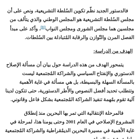
فالدستور الجديد نظّم تكوين السُلطة التشريعية، ونص على أن
مجلس السُلطة التشريعية هو المجلس الوطني والذي يتألف من
[1]
مجلسين هما مجلس الشورى ومجلس النواب
، وأكد على مبدأ
الفصل المرن والتّوازن والرقابة المُتبادلة بين السُلطات.
الهدف من الدراسة:
يتمحور الهدف من هذه الدراسة حول بيان أن مسألة الإصلاح
الدستوري والإنفتاح السياسي والشراكة المُجتمعية ليست
بالمسألة السهلة والبسيطة، بل هي مسألة في غاية الأهمية
وتتطلب تحديد أفضل النصوص والأُطر الدستورية، حتى تتكون لدينا
آلية تقوم بمُهمة تنفيذ الشراكة المُجتمعية بشكل فاعل وقانوني.
فالمرحلة الإنتقالية التي تمر بها البحرين منذ إنطلاق
المشروع الإصلاحي في العام
2001
وحتى يومنا هذا، لمرحلة في
غاية الأهمية في مسيرة البحرين الديمُقراطية والشراكة المُجتمعية
وإدارة شؤون الدولة.