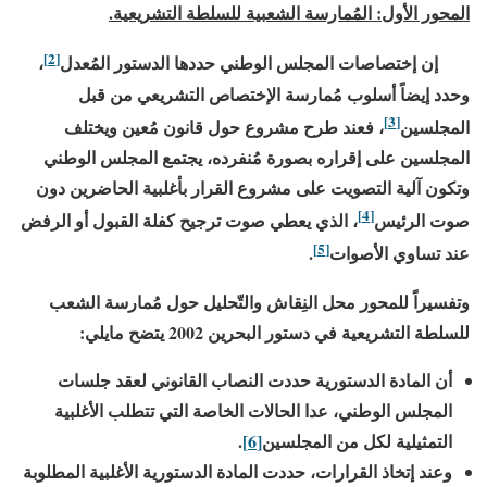
المحور الأول: المُمارسة الشعبية للسلطة التشريعية.
[2]
إن إختصاصات المجلس الوطني حددها الدستور المُعدل
،
وحدد إيضاً أسلوب مُمارسة الإختصاص التشريعي من قبل
[3]
المجلسين
، فعند طرح مشروع حول قانون مُعين ويختلف
المجلسين على إقراره بصورة مُنفرده، يجتمع المجلس الوطني
وتكون آلية التصويت على مشروع القرار بأغلبية الحاضرين دون
[4]
صوت الرئيس
، الذي يعطي صوت ترجيح كفلة القبول أو الرفض
[5]
عند تساوي الأصوات
.
وتفسيراً للمحور محل النِقاش والتّحليل حول مُمارسة الشعب
للسلطة التشريعية في دستور البحرين
2002
يتضح مايلي:
أن المادة الدستورية حددت النصاب القانوني لعقد جلسات
المجلس الوطني، عدا الحالات الخاصة التي تتطلب الأغلبية
التمثيلية لكل من المجلسين
[6]
.
وعند إتخاذ القرارات، حددت المادة الدستورية الأغلبية المطلوبة