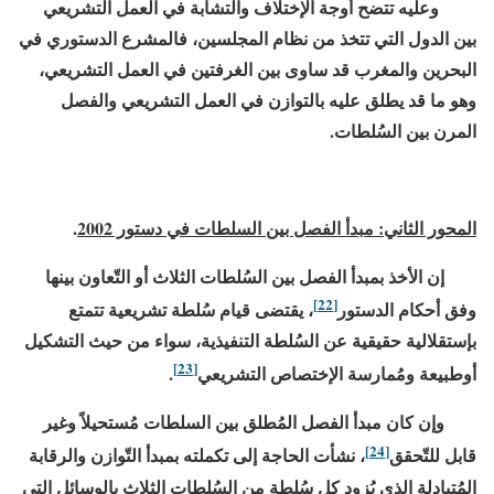
وعليه تتضح أوجة الإختلاف والتشابة في العمل التشريعي
بين الدول التي تتخذ من نظام المجلسين، فالمشرع الدستوري في
البحرين والمغرب قد ساوى بين الغرفتين في العمل التشريعي،
وهو ما قد يطلق عليه بالتوازن في العمل التشريعي والفصل
المرن بين السُلطات.
المحور الثاني: مبدأ الفصل بين السلطات في دستور
2002
.
إن الأخذ بمبدأ الفصل بين السُلطات الثلاث أو التّعاون بينها
[22]
وفق أحكام الدستور
، يقتضى قيام سُلطة تشريعية تتمتع
بإستقلالية حقيقية عن السُلطة التنفيذية، سواء من حيث التشكيل
[23]
أوطبيعة ومُمارسة الإختصاص التشريعي
.
وإن كان مبدأ الفصل المُطلق بين السلطات مُستحيلاً وغير
[24]
قابل للتّحقق
، نشأت الحاجة إلى تكملته بمبدأ التّوازن والرقابة
المُتبادلة الذي يُزود كل سُلطة من السُلطات الثلاث بالوسائل التي