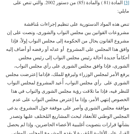
[3]
المادة (81 ) والمادة (85) من دستور 2002. والتي تنص على
مايلي:
تنص هذه المواد الدستورية على تنظيم إجراءات مُناقشة
مشروعات القوانين بين مجلس النواب والشورى، ونصت على إن
مشروع القانون يحال من الحكومة إلى مجلس النواب إولاً، فإذا
وافق هذا المجلس على المشروع أو عدله أو رفضه أو أضاف إليه
أحكاماً جديدة أحالة رئيس مجلس النواب إلى رئيس مجلس
الشورى، فإذا وافق مجلس الشورى على رأي مجلس النواب،
يرفع الأمر لمجلس الوزراء وليرفع للملك، فإذاما إعترضت مجلس
الشوري على رأي مجلس النواب، أُعيد المشروع لمجلس النواب
للنظر فيه، فإذا ما تلاقت رؤية مجلس الشورى والنواب في هذا
الخصوص إنتهي الأمر، وإذا ما إعترض مجلس النواب على عدم
موافقة مجلس الشوري وأصر على موقفة حول المشروع، يدعى
المجلس الوطني للأنعقاد لبحث المشاريع المُختلف عليها وتصدر
بشأنها قرارات بتصويت أغلببية الأعضاء الحاضرين، وإذا لم يحصل
القرار على الأغلبية المُقررة لا يقدم المشروع للمجلس الوطني