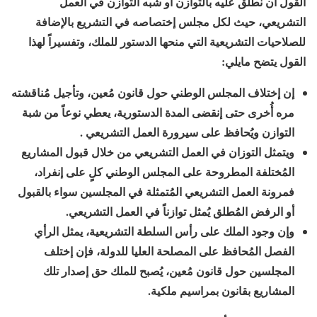
القول أن نطلق عليه بالتّوازن أو شبه التّوازن في العمل
التشريعي، حيث لكل مجلس إختصاصه في التشريع بالإضافة
للصلاحيات التشريعية التي منحها الدستور للملك، وتفسيراً لهذا
القول يتضح مايلي:
إن إختلاف المجلس الوطني حول قانون مُعين، وتأجيل مُناقشته
مره أُخرى حتى إنقضى المدة الدستورية، يعطي نوعاً من شبة
التوازن ويُحافظ على سيرورة العمل التشريعي .
ويتمثل التوزان في العمل التشريعي من خلال قبول المشاريع
المُختلفة المطروحة على المجلس الوطني كلٍ على إنفراد،
فمرونة العمل التشريعي المُتمثلة في المجلسين سواء بالقبول
أو الرفض المُطلق يُمثل توازناً في العمل التشريعي.
وإن وجود الملك على رأس السلطة التشريعية، يمثل الرأي
الفصل المُحافظ على المصلحة العليا للدولة، فإن إختلف
المجلسين حول قانون مُعين، يُصبح للملك حق إصدار تلك
المشاريع بقانون بمراسيم ملكية.