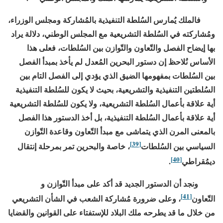
فالملك يُمارس السُلطة التنفيذية بالمُشاركة ومجلس الوزراء،
ومُشاركته في السُلطة التشريعية مع المجلس الوطني، دلالة يراد
بها إيضاح الفصل والتّعاون والتّوازن بين السُلطات، فعلى هذا
الأساس نُلاحظ إن دستور البحرين المُعدل لم يأخذ بمبدأ الفصل
بين السُلطات بمفهومها الضيق الذي يؤدي إلى الفصل التام بين
السُلطتين التنفيذية والتشريعية، بحيث لا يكون للسُلطة التنفيذية
أية علاقة بأعمال السُلطة التشريعية، ولا يكون للسُلطة التشريعية
أية علاقة بأعمال السُلطة التنفيذية، بل أخذ الدستور هذا الفصل
بالمعنى المرن الذي يتماشى مع مبدأ التّعاون وقاعدة التّوازن
[39]
السياسي بين السُلطات
، خاصة والبحرين تمر بمرحلة إنتقال
[40]
ديمُقراطي
.
ونجد أن الدستور الجديد قد أكد على مبدأ التّوازن و
[41]
التّعاون
،
وعلى ضرورة مُشاركة الشعب في الشأن التشريعي
من خلال ما قد يطرحه ملك البلاد للإستفتاء على القوانين والقضايا