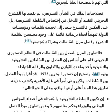
[42]
التي تهم بالمصلحة العليا للبحرين
.
فصلاحيات الملك في الشأن التشريعي، لم يقصد بها المُشرع
البحريني التقييد أو التّدخل في إختصاص السُلطة التشريعية، بل
على العكس فالمُشرع سعى إلى تحديث سُلطات ومؤسسات
الدولة تمهيداً لحياة برلمانية قائمة على وجود مجلسين لسُلطة
[43]
التشريع وفصل مرن للسُلطات وشراكة مُجتمعية
.
فالتطبيق المرن للفصل بين السُلطات في النظام الدستوري
البحريني قام على أساس إن الفصل بين السُلطتين التشريعية
والتنفيذية يأخذ بقاعدة التّوازن والتّعاون والرقابة المُتبادلة
بينهما
[44]
، وصحيح إن دستور البحرين
1973
قد أقرا بمبدأ الفصل
بين السُلطات، ولكن يبقى أمراً في غاية الأهمية يكشف حقيقة
تطبيق هذا المبدأ على أرض الواقع، وعلى النحو التالي:
إن تكوين السلطة التشريعية والمُتمثلة في أعضاء المجلس
الوطني والوزراء بحكم مناصبهم لا يضمن تطبيق مبدأ الفصل