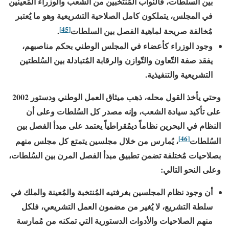
بين السلطات، فالنواب المُنتخبين من الشعب والوزراء المُعينين
في المجلس، يتملكون كامل الصلاحية التشريعية وهو ما يُعتبر
[45]
مُخالفة صريحة لماهية الفصل بين السلطات
.
وجود الوزراء كأعضاء في المجلس الوطني بحكم مناصبهم،
يفقد صفة التّعاون والتّوازن والرقابة المُتبادلة بين السُلطتين
التشريعية والتنفيذية.
وحتي يأخذ القول محله، ذهب ميثاق العمل الوطني ودستور
2002
على تأكيد سيادة الشعب، وإنه مصدر كل السُلطات وعلى أن
النظام في البحرين نظاماً ديمُقراطياً يعتمد على مبدأ الفصل بين
[46]
السُلطات
، يُمارس من خلال مجلسين يتمتع كل مجلس منهم
بصلاحيات مُختلفة تضمن تطبيق مبدأ الفصل المرن بين السُلطات،
وعلى النحو التالي:
أن وجود نظام المجلسين بغرفتيه المُنتخبة والمُعينة والملك في
سلطة التشريع، لا يُغير من مضمون العمل التشريعي، فلكل
منهم الصلاحيات والأدوات الدستورية التي تمكنه من مُمارسة