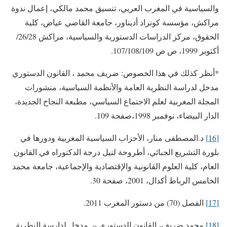
والسياسية في المغرب العربي، تنسيق محمد مالكي، إعمال ندوة
مراكش، مؤسسة كونراد أديناور، جامعة القاضي عياض، كلية
الحقوق، مركز الدراسات الدستورية والسياسية، مراكش 26/28/
أكتوبر 1999، ص ص 107/108/109.
*أنظر كذلك في هذا الخصوص: ضريف محمد ، القانون الدستوري
مدخل لدراسة النظرية العامة والأنظمة السياسية، منشورات
المجلة المغربية لعلم الاجتماع السياسي، مطبعة النجاح الجديدة،
الدار البيضاء، نوفمبر 1998،صفحة 109.
[16]
د.المصطفى منار، الأحزاب السياسية المغربية ودورها في
بلورة التشريع الجبائي، أطروحة لنيل درجة الدكتوراه في القانون
العام، كلية العلوم القانونية والإقتصادية والإجماعية، جامعة محمد
الخامس الرباط أكدال، 2001، صفحة 30.
[17]
الفصل (70) من دستور المغرب 2011.
[18]
محمد ضريف، القانون الدستوري – مدخل لدارسة النظرية