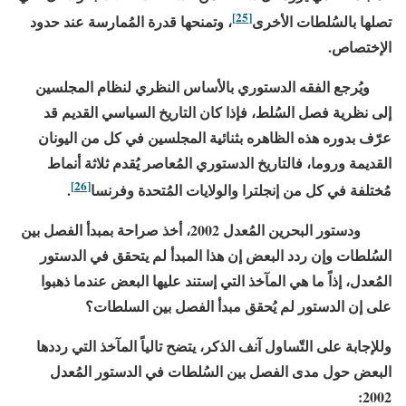
[25]
تصلها بالسُلطات الأخرى
، وتمنحها قدرة المُمارسة عند حدود
الإختصاص.
ويُرجع الفقه الدستوري بالأساس النظري لنظام المجلسين
إلى نظرية فصل السُلط، فإذا كان التاريخ السياسي القديم قد
عرّف بدوره هذه الظاهره بثنائية المجلسين في كل من اليونان
القديمة وروما، فالتاريخ الدستوري المُعاصر يُقدم ثلاثة أنماط
[26]
مُختلفة في كل من إنجلترا والولايات المُتحدة وفرنسا
.
ودستور البحرين المُعدل
2002
، أخذ صراحة بمبدأ الفصل بين
السُلطات وإن ردد البعض إن هذا المبدأ لم يتحقق في الدستور
المُعدل، إذاً ما هي المآخذ التي إستند عليها البعض عندما ذهبوا
على إن الدستور لم يُحقق مبدأ الفصل بين السلطات؟
وللإجابة على التّساول آنف الذكر، يتضح تالياً المآخذ التي رددها
البعض حول مدى الفصل بين السُلطات في الدستور المُعدل
:
2002