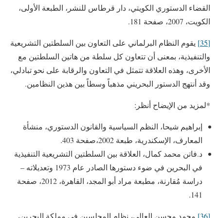
القضاء الدستوري الكويتي، دار قرطاس للنشر، الطبعة الأولى،
الكويت، 2007، صفحة 181.
[35]
يقوم النظام البرلماني على التعاون بين السلطتين التشريعية
والتنفيذية، بمعنى أن تتعاون كل سلطة من هاتين السلطتين مع
الأخرى، وهذه العلاقة تتمثل في التعاون والرقابة على نحو تبادلي،
وقد أنتهج الدستور البحريني مذهباً وسطاً بين هذين النظامين.
*لمزيد من الإيضاح أنظر:
إبراهيم شيحا، النظم السياسية والقانون الدستوري، منشأة
المعارف، الإسكندرية، طبعة 2002،صفحة 403.
د.فاتن محمد كمال، العلاقة بين السلطتين التشريعية التنفيذية
في البحرين في ضوء دستورها الصادر عام 1973 وتعديلاته –
دراسة مُقارنة، مطبعة مراد أبو المجد، القاهرة، 2012، صفحة
141.
[36]
محمد محسن العالي، نظام المجلسين في مملكة البحرين،