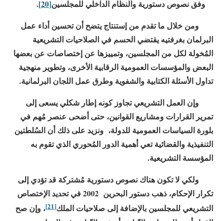
وفق نصوص دستورية والنظام الداخلي للمجلسين
[20]
.
ومن خلال ما تقدم من إستنتاج يتضح أن تحسين أداء عمل
البرلمان بغرفتيه يقتضي الحسم في الصلاحيات التشريعية
المُخولة لكل من المجلسين، وتمييزها عن إختصاصات عن بعضها
البعض والمؤسسات العمومية الرقابية الأخرى، وتطوير منهجية
تداول الأسئلة الكتابية والشفوية وطرق عمل اللجان البرلمانية.
وإن العمل التشريعي تجاوز كونه إطار شكلي يسعى إلى
تمرير القرارات ومشاريع القوانين، حتى أضحى عنصر مُهم في
بلورة السياسات العمومية للدولة، ونزيد على ذلك أن السُلطتين
التنفيذية والقضائية تعي أهمية الدور المُحوري الذي تقوم به
المؤسسة التشريعية.
ولكي لا تكون هناك نصوص دستورية مُشتركة قد تؤدي إلى
تكرار الإحكام، ذهب دستور البحرين
2002
في تحديد الإختصاص
[21]
التشريعي للمجلسين بالإضافة إلى صلاحيات الملك
، وإن صح