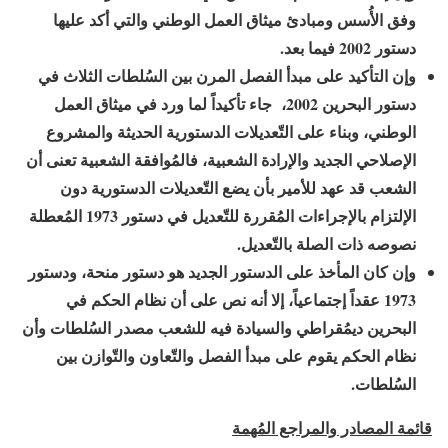
وفق الأُسس ومبادئ ميثاق العمل الوطني والتي أكد عليها
دستور
2002
فيما بعد.
وإن التأكيد على مبدأ الفصل المرن بين السُلطات الثلاث في
دستور البحرين
2002
، جاء تأكيداً لما ورد في ميثاق العمل
الوطني، وبناء على التّعديلات الدستورية الحديثة والمشروع
الإصلاحي الجديد والإرادة الشعبية،
فالمُوافقة الشعبية تعنى أن
الشعب قد عهد للأمير بأن يضع التّعديلات الدستورية دون
الإلتزام بالإجراءات المُقررة للتّعديل في دستور
1973
المُعطلة
نصوصه ذات الصلة بالتّعديل.
و
إن كان المأخذ على الدستور الجديد هو دستور منحة، ودستور
1973
عقداً إجتماعياً، إلا أنه نص على أن نظام الحكم في
البحرين ديمُقراطي والسيادة فيه للشعب مصدر السُلطات وأن
نظام الحكم يقوم على مبدأ الفصل والتّعاون والتّوازن بين
السُلطات.
قائمة المصادر والمراجع المُهمة