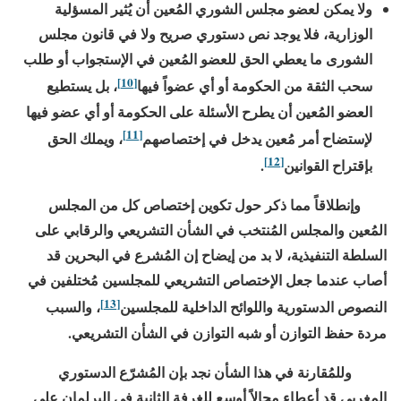
ولا يمكن لعضو مجلس الشوري المُعين أن يُثير المسؤلية
الوزارية، فلا يوجد نص دستوري صريح ولا في قانون مجلس
الشورى ما يعطي الحق للعضو المُعين في الإستجواب أو طلب
[10]
سحب الثقة من الحكومة أو أي عضواً فيها
، بل يستطيع
العضو المُعين أن يطرح الأسئلة على الحكومة أو أي عضو فيها
[11]
لإستضاح أمر مُعين يدخل في إختصاصهم
، ويملك الحق
[12]
بإقتراح القوانين
.
وإنطلاقاً مما ذكر حول تكوين إختصاص كل من المجلس
المُعين والمجلس المُنتخب في الشأن التشريعي والرقابي على
السلطة التنفيذية، لا بد من إيضاح إن المُشرع في البحرين قد
أصاب عندما جعل الإختصاص التشريعي للمجلسين مُختلفين في
[13]
النصوص الدستورية واللوائح الداخلية للمجلسين
، والسبب
مردة حفظ التوازن أو شبه التوازن في الشأن التشريعي.
وللمُقارنة في هذا الشأن نجد بإن المُشرّع الدستوري
المغربي قد أعطاء مجالاً أوسع للغرفة الثانية في البرلمان على