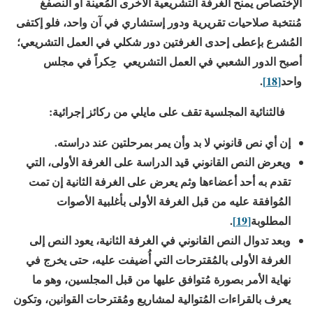
الإختصاص يمنح الغرفة التشريعية الأخرى المُعينة أو النصفغ
مُنتخبة صلاحيات تقريرية ودور إستشاري في آن واحد، فلو إكتفى
المُشرع بإعطى إحدى الغرفتين دور شكلي في العمل التشريعي؛
أصبح الدور الشعبي في العمل التشريعي حِكراً في مجلس
واحد
[18]
.
فالثنائية المجلسية تقف على مايلي من ركائز إجرائية:
إن أي نص قانوني لا بد وأن يمر بمرحلتين عند دراسته.
ويعرض النص القانوني قيد الدراسة على الغرفة الأولى، التي
تقدم به أحد أعضاءها وثم يعرض على الغرفة الثانية إن تمت
المُوافقة عليه من قبل الغرفة الأولى بأغلبية الأصوات
المطلوبة
[19]
.
وبعد تدوال النص القانوني في الغرفة الثانية، يعود النص إلى
الغرفة الأولى بالمُقترحات التي أُضيفت عليه، حتى يخرج في
نهاية الأمر بصورة مُتوافق عليها من قبل المجلسين، وهو ما
يعرف بالقراءات المُتوالية لمشاريع ومُقترحات القوانين، وتكون