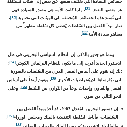
خصائص السيادة التي يختلف بعضها عن بعض إلى هيئات مُستقلة
[31]
عن بعضها البعض
، ولما كانت الأمة هي مصدر السيادة فهي
التي تُسند هذه الخصائص المُختلفة إلى الهيئات التي تختارها
[32]
،
صار مبدأ الفصل بين السُلطات يُعطي كل سُلطة مظهراً من
[33]
مظاهر سيادة الأمة
.
ومما هو جدير بالذكر، إن النظام السياسي البحريني في ظل
[34]
الدستور الجديد أقرب إلى ما يكون للنظام البرلماني الكويتي
؛
ذلك إنه يقوم على أساس الفصل المرن بين السُلطات بالصورة
[35]
التي تمُارساها الديمُقراطيات الأخرى
، ويقوم أيضاً على أساس
[36]
الفصل والتّعاون وإحداث نوعاً من التّوازن بين السُلط
، وعلى
النحو التالي من صور:
إن دستور البحرين المُعدل
2002
، قد أخذ بمبدأ الفصل بين
[37]
السُلطات، فأناط السُلطة التنفيذية بالملك ومجلس الوزراء
.
[38]
والسُلطة التشريعية يُمارسها الملك والمجلس الوطني
.