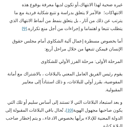
غيره ضحية لهذا الانتهاك،أو تكون لديها معرفة بوقوع هذه
الانتهاكات؛ فالأمر لا يتعلق بدراسة و تتبع شكاية فردية مع ما
يترتب عن ذلك من آثار ، بل يتعلق بنمط من أنماط الانتهاك الذي
يتطلب تتبعا و اهتماما و إجراءات من أجل منع تكراره.
[9]
أما بخصوص مسطرة إعمال آلية الشكاوى أمام مجلس حقوق
الإنسان فيمكن تتبعها من خلال مراحل أربع:
المرحلة الأولى: مرحلة الفرز الأولي للشكاوى
يقوم رئيس الفريق العامل المعني بالبلاغات ، بالاشتراك مع أمانة
المفوضية، بفَرز أولي للبلاغات، و ذلك استناداً إلى معايير
المقبولية.
و بعد استبعاد البلاغات التي لا تستند إلى أساس سليم أو تلك التي
يكون صاحبها مجهول الهوية
[10]
، تُحال باقي البلاغات المقبولة إلى
الدولة المعنية للإدلاء برأيها بخصوص الادعاء.، و يتم إخطار صاحب
البلاغ كتابة .