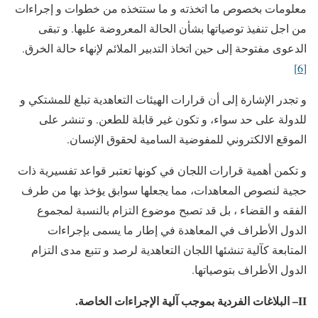
معلومات بخصوص ما اتخذته و ما ستتخذه من خطوات و إجراءات
من اجل تنفيذ توصياتها بشأن الحالة المعروضة عليها. و تبقى
الدعوى مفتوحة إلى حين اتخاذ التدبير الملائم لإنهاء حالة الخرق.
[6]
و تجدر الإشارة إلى أن قرارات الهيئات التعاهدية تبلغ للمشتكي و
للدولة على حد سواء، و تكون غير قابلة للطعن. و تنشر على
الموقع الالكتروني للمفوضية السامية لحقوق الإنسان.
و تكمن أهمية قرارات اللجان في كونها تعتبر قواعد تفسيرية ذات
حجية لنصوص المعاهدات، مما يجعلها سوابق يؤخذ بها من طرف
الفقه و القضاء ، بل قد تصبح موضوع التزام بالنسبة لمجموع
الدول الأطراف في المعاهدة في إطار ما يسمى بإجراءات
المتابعة كآلية تنشئها اللجان التعاهدية لرصد و تتبع مدى التزام
الدول الأطراف بتوصياتها.
II
– البلاغات الفردية بموجب آلية الإجراءات الخاصة.