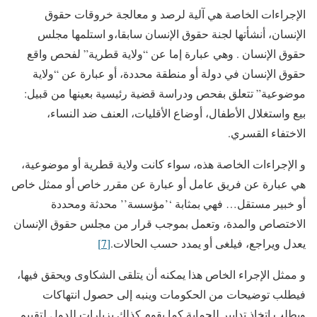
الإجراءات الخاصة هي آلية لرصد و معالجة خروقات حقوق
الإنسان، أنشأتها لجنة حقوق الإنسان سابقا،و استلمها مجلس
حقوق الإنسان . وهي عبارة إما عن “ولاية قطرية” لفحص واقع
حقوق الإنسان في دولة أو منطقة محددة، أو عبارة عن “ولاية
موضوعية” تتعلق بفحص ودراسة قضية رئيسية بعينها من قبيل:
بيع واستغلال الأطفال، أوضاع الأقليات، العنف ضد النساء،
الاختفاء القسري.
و الإجراءات الخاصة هذه، سواء كانت ولاية قطرية أو موضوعية،
هي عبارة عن فريق عامل أو عبارة عن مقرر خاص أو ممثل خاص
أو خبير مستقل… فهي بمثابة ‘’مؤسسة’’ محدثة ومحددة
الاختصاص والمدة، وتعمل بموجب قرار من مجلس حقوق الإنسان
يعدل ويراجع، فيلغى أو يمدد حسب الحالات.
[7]
و ممثل الإجراء الخاص هذا يمكنه أن يتلقى الشكاوى ويحقق فيها،
فيطلب توضيحات من الحكومات وينبه إلى حصول انتهاكات
ويطلب اتخاذ تدابير للحماية كما يقوم كذلك بزيارات للدول لتقييم