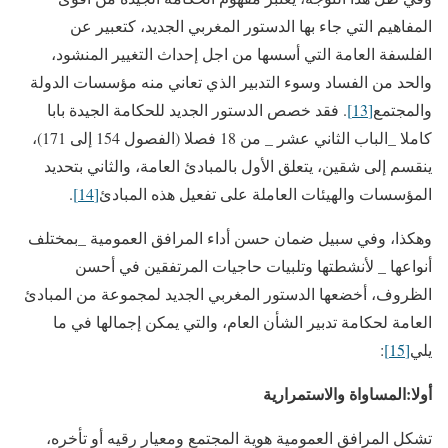
المفاهيم التي جاء بها الدستور المغربي الجديد، كتعبير عن
الفلسفة العامة التي أسسها من اجل إحداث التغيير المنشود،
والحد من الفساد وسوء التدبير الذي تعاني منه مؤسسات الدولة
والمجتمع
[13]
. فقد خصص الدستور الجديد للحكامة الجيدة بابا
كاملا _الباب الثاني عشر _ من 18 فصلا (الفصول 154 إلى 171)،
ينقسم إلى شقين، يتعلق الأول بالمبادئ العامة، والثاني بتحديد
المؤسسات والهيئات العاملة على تفعيل هذه المبادئ
[14]
.
وهكذا، وفي سبيل ضمان حسن أداء المرافق العمومية _بمختلف
أنواعها _ لأنشطتها وتلبيات حاجيات المرتفقين في أحسن
الظروف، أخضعها الدستور المغربي الجديد لمجموعة من المبادئ
العامة لحكامة تدبير الشأن العام، والتي يمكن إجمالها في ما
يلي
[15]
:
أولا:المساواة والاستمرارية
تشكل المرافق العمومية هوية المجتمع ومعيار رقيه أو تأخره،