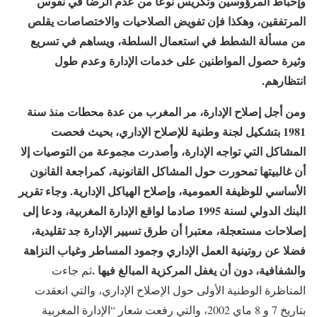
وإحباط المرؤوسين وتكريس نوعا من عدم الرضا في نفوس
المرتفقين، وهكذا فإن تفويض الصلاحيات والاختصاصات يقلص
من مسألة الشطط في استعمال السلطة، ويساهم في تسريع
وثيرة حصول المواطنين على خدمات الإدارة وعدم طول
انتظارهم
.
ومن أجل إصلاح الإدارة، مر المغرب من عدة محطات منذ سنة
1981 بتشكيل لجنة وطنية للإصلاح الإداري، بحيث فحصت
المشاكل التي تواجه الإدارة، وأصدرت مجموعة من التوصيات إلا
أن غالبيتها تمحورت حول المشاكل القانونية، كمراجعة القانون
الأساسي للوظيفة العمومية، وإصلاح الهياكل الإدارية. وجاء تقرير
البنك الدولي لسنة 1995 صادما لواقع الإدارة المغربية، ودعا إلى
إصلاحات مستعجلة، معتبرا أن طرق تسيير الإدارة جد تقليدية،
فضلا عن روتينية العمل الإداري وجمود المساطر وغياب النزاهة
والشفافية، دون أن يغفل المركزية المبالغ فيها
.
ثم جاءت
المناظرة الوطنية الأولى حول الإصلاح الإداري، والتي انعقدت
بتاريخ 7 و 8 ماي 2002، والتي رفعت شعار “الإدارة المغربية