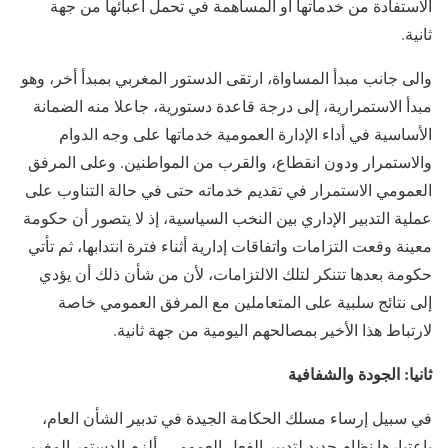
الاستفادة من خدماتها أو المساهمة في تحمل أعبائها من جهة
ثانية.
والى جانب مبدأ المساواة، ارتقى الدستور المغربي بمبدأ أخر، وهو
مبدأ الاستمرارية، إلى درجة قاعدة دستورية، جاعلا منه الضمانة
الأساسية في أداء الإدارة العمومية خدماتها على وجه الدوام
والاستمرار ودون انقطاع، والقرب من المواطنين. وعلى المرفق
العمومي الاستمرار في تقديم خدماته حتى في حالة التناوب على
عملية التدبير الإداري بين النخب السياسية، إذ لا يتصور أن حكومة
معينة وقعت التزامات واتفاقات إدارية أثناء فترة انتدابها، ثم تأتي
حكومة بعدها تتنكر لتلك الالتزامات، لأن من شأن ذلك أن يؤدي
إلى نتائج سلبية على المتعاملين مع المرفق العمومي خاصة
لارتباط هذا الأخير بمصالحهم اليومية من جهة ثانية.
ثانيا: الجودة والشفافية
في سبيل إرساء مسلك الحكامة الجيدة في تدبير الشأن العام،
باعتبارها نظام جديد لتدبير الفعل العمومي، ألزم الدستور المغربي