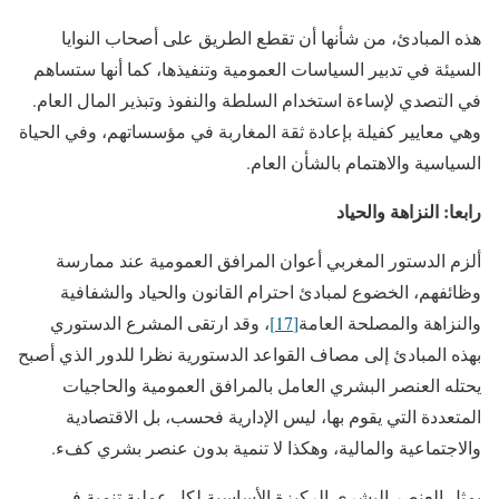
هذه المبادئ، من شأنها أن تقطع الطريق على أصحاب النوايا
السيئة في تدبير السياسات العمومية وتنفيذها، كما أنها ستساهم
في التصدي لإساءة استخدام السلطة والنفوذ وتبذير المال العام.
وهي معايير كفيلة بإعادة ثقة المغاربة في مؤسساتهم، وفي الحياة
السياسية والاهتمام بالشأن العام.
رابعا: النزاهة والحياد
ألزم الدستور المغربي أعوان المرافق العمومية عند ممارسة
وظائفهم، الخضوع لمبادئ احترام القانون والحياد والشفافية
والنزاهة والمصلحة العامة
[17]
، وقد ارتقى المشرع الدستوري
بهذه المبادئ إلى مصاف القواعد الدستورية نظرا للدور الذي أصبح
يحتله العنصر البشري العامل بالمرافق العمومية والحاجيات
المتعددة التي يقوم بها، ليس الإدارية فحسب، بل الاقتصادية
والاجتماعية والمالية، وهكذا لا تنمية بدون عنصر بشري كفء.
يمثل العنصر البشري الركيزة الأساسية لكل عملية تنمية في