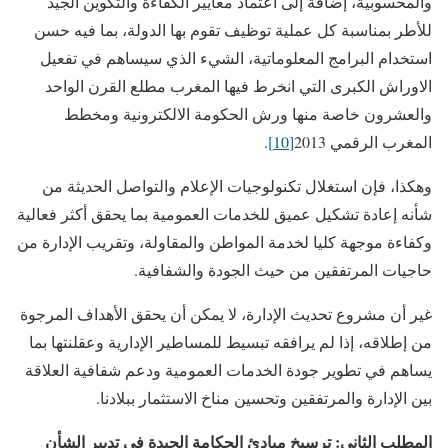
والمحسوبية، إضافة إلى اعتماد معايير الكفاءة والتكوين الجيد
للأطر بمناسبة كل عملية توظيف تقوم بها الدولة، بما فيه حسن
استخدام البرامج المعلوماتية، الشيء الذي سيساهم في تفعيل
الاوراش الكبرى التي انخرط فيها المغرب مطلع القرن الواحد
والعشرون خاصة منها ورش الحكومة الالكترونية ومخطط
المغرب الرقمي 2013
[10]
.
وهكذا، فإن استغلال تكنولوجيات الإعلام والتواصل الحديثة من
شأنه إعادة تشكيل عميق للخدمات العمومية بما يحقق أكثر فعالية
وكفاءة موجهة كليا لخدمة المواطن والمقاولة، وتقريب الإدارة من
حاجيات المرتفقين من حيث الجودة والشفافية.
غير أن مشروع تحديث الإدارة، لا يمكن أن يحقق الأهداف المرجوة
من إطلاقه، إذا لم يرافقه تبسيط للمساطير الإدارية وعقلنتها بما
يساهم في تطوير جودة الخدمات العمومية ودعم شفافية العلاقة
بين الإدارة والمرتفقين وتحسين مناخ الاستثمار ببلادنا.
المطلب الثاني: ترسيخ مبادئ الحكامة الجيدة في تدبير الشأن