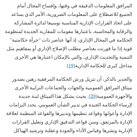
المرافق المعلومات الدقيقة في وقتها، وإفساح المجال أمام
الجميع للاضطلاع على المعلومات الضرورية، الأمر الذي يساعد
على اتخاذ القرارات الإدارية المناسبة توسيعا لدائرة المشاركة
والرقابة والمحاسبة، باعتبارها مقومات للمقاربة الجديدة لمنظومة
الحكامة في المجال الإداري، إذ أنها عناصر ذات “جرأة حكامتية”
قوية إذا ما قورنت بعناصر مطلب الإصلاح الإداري أو بمفاهيم مثل
التنمية والتحديث الإداري، والتي بالإمكان اعتبارها هي الأخرى
مداخل كبرى للحكامة الإدارية
[19]
.
والجدير بالذكر، أن تنزيل ورش الحكامة المرفقية رهين بصدور
ميثاق المرافق العمومية والجهات والجماعات الترابية الأخرى
والأجهزة العمومية
[20]
. بحيث يشكل هذا الميثاق لبنة جديدة
لإرساء الحكامة الجيدة في تدبير الشأن العمومي، يحدد التزامات
الإدارة وأعوانها وقواعد تنظيمها وتدبيرها والقواعد المنظمة لعلاقة
الإدارة بالمرتفق، وسن قواعد التدقيق الإداري وتعليل القرارات
الإدارية ونشرها وقياس الأداء والجودة وعقلنة وترشيد الهياكل