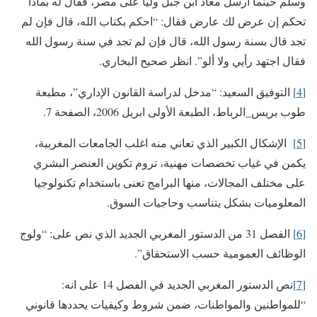
وسلم حينما أرسل معاذ ابن جبل وليا على مصر، فقال له بماذا
تحكم إن عرض لك عارض فقال: “احكم بكتاب الله، قال فإن لم
تجد قال بسنة رسول الله، قال فإن لم تجد في سنة رسول الله
فقال اجتهد رأيي ولا ألو”. انظر صحيح البخاري.
[4]
التوفيق السعيد: “مدخل لدراسة القانون الإداري”، مطبعة
طوب بريس_الرباط، الطبعة الأولى ابريل 2006، الصفحة 7.
[5]
الإشكال الكبير الذي تعاني منه اغلب الجامعات المغربية،
يكمن في غياب تخصصات مهنية، تروم تكوين العنصر البشري
على مختلف المجالات، منها البرامج تعنى باستخدام تكنولوجيا
المعلوميات بشكل يتناسب وحاجيات السوق.
[6]
الفصل 31 من الدستور المغربي الجديد الذي نص على: “ولوج
الوظائف العمومية حسب الاستحقاق”.
[7]
نص الدستور المغربي الجديد في الفصل 14 على انه:
“للمواطنين والمواطنات، ضمن شروط وكيفيات يحددها قانوني