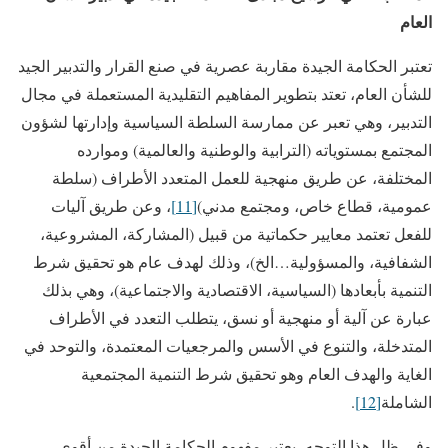
العام
تعتبر الحكامة الجيدة مقاربة عصرية في صنع القرار والتدبير الجيد
للشأن العام، تعتد بتطوير المفاهيم التقليدية المستعملة في مجال
التدبير، وهي تعبر عن ممارسة السلطة السياسية وإدارتها لشؤون
المجتمع بمستوياته (الترابية والوطنية والعالمية) وموارده
المختلفة، عن طريق منهجية للعمل المتعدد الأطراف (سلطة
عمومية، قطاع خاص، ومجتمع مدني)
[11]
، وعن طريق آليات
للفعل تعتمد معايير حكماتية من قبيل (المشاركة، المشروعية،
الشفافية، والمسؤولية…الخ)، وذلك لهدف عام هو تحقيق شرط
التنمية بأبعادها (السياسية، الاقتصادية والاجتماعية)، وهي بذلك
عبارة عن آلية أو منهجية أو نسق، يتطلب التعدد في الأطراف
المتدخلة، والتنوع في الأسس والمرجعيات المعتمدة، والتوحد في
الغاية والهدف العام وهو تحقيق شرط التنمية المجتمعية
الشاملة
[12]
.
وفي ظل هذا التوجه، يعتبر مفهوم الحكامة الجيدة من أقوى