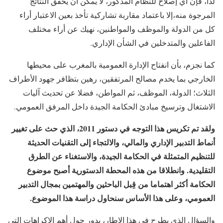
لذا، فإن أي إصلاح للنظام المذكور، لا يمكن أن يحقق النتائج
المرجوة منه،إلا باعتماد مقاربة تشاركية تأخذ بعين الاعتبار أراء
كل من الدولة والموظف والمواطنين، نهيك عن أراء مختلف
الفاعلين والمتدخلين في الشأن الإداري.
كما نجزم، بأن انفتاح الإدارة العمومية بالمغرب على محيطها
الخارجي بما يخدم مصالح المرتفقين، رهين بتظافر جهود الأطراف
الثلاث؛ الدولة، الموظف، ثم المواطن، فضلا عن تحديث آليات
الاشتغال وترسيخ مبادئ الحكامة الجيدة داخل المرفق العمومي.
ولقد تم تكريس هذا التوجه في دستور 2011، الذي حث على تغيير
أنماط التدبير الإداري والمالي، والالتجاء إلى التقنيات الحديثة
للتنظيم المتمثلة في الحكامة الجيدة، والاستغناء عن الطرق
التقليدية. وانطلاقا من هذه المحطة الدستورية أصبح موضوع
الحكامة أكثر اهتماما من قِبل الباحثين والمهتمين بمجال التدبير
العمومي، وعلى هذا الأساس سنحاول دراسة هذا الموضوع
.
والسؤال الذي يطرح في هذا الإطار، يدور حول أهم الاكراهات التي