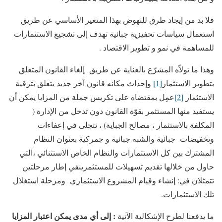
فلا بد من إيجاد طرق للنهوض بهذا المتغير الأساسي عن طريق
استعمال سياسات تحفيزية جبائية تهدف إلى تشجيع الاستثمارات
للمساهمة في نمو و تطوير الاقتصاد .
وهذا ما تولاّه المشرّع بالعناية عن طريق إلغاء القانون المتعلق
بتطوير الاستثمار
[1]
وإحداث مكانه قانون آخر جديد يتعلق بترقية
الاستثمار
[2]
عمِل بمقتضاه على تكريس جملة من المزايا يمكن أن
يستفيد منها المستثمر بقوّة القانون دون تدخل من الإدارة (
المكلفة بالاستثمار ، مصالح الجباية) ، تتجلى في إعفاءات
وتخفيضات جبائية والشبه جبائية و جمركية بعنوان النظام
المشترك بين كل الاستثمارات والنظام الخاص الاستثنائي ،التي
حاول من خلالها تقديم تسهيلات للمستثمرينفي إطار مرحلتين
تتمثلان في: إنشاء وقيام المشروع الاستثماري ومرحلة استغلال
تلك الاستثمارات.
: إلى أي مدى يمكن اعتبار المزايا
ما يدفعنا لطرح الإشكالية الآتية