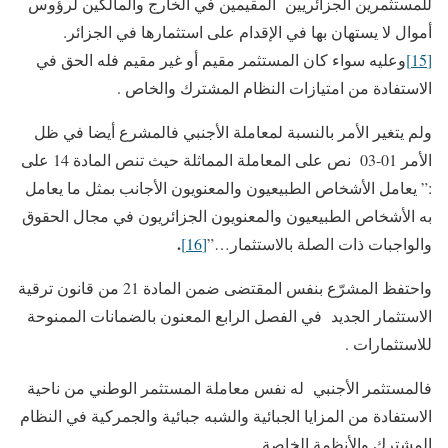
للمستثمرين الجزائريين المقيمين في الخارج والمالكين لرؤوس
أموال لا يستهان بها في الإقدام على استثمارها في الجزائر.
[15]
وعليه سواء كان المستثمر مقيم أو غير مقيم فله الحق في
الاستفادة من امتيازات النظام المشترك والخاص .
ولم يتغير الأمر بالنسبة لمعاملة الأجنبي فالمشرع أيضا في ظل
الأمر 01-03 نص على المعاملة المماثلة حيث تنص المادة 14 على
:” يعامل الأشخاص الطبيعيون والمعنويون الأجانب بمثل ما يعامل
به الأشخاص الطبيعيون والمعنويون الجزائريون في مجال الحقوق
.
والواجبات ذات الصلة بالاستثمار…”
[16]
واحتفظ المشرّع بنفس المقتضى ضمن المادة 21 من قانون ترقية
الاستثمار الجديد في الفصل الرابع المعنون بالضمانات الممنوحة
للاستثمارات .
فالمستثمر الأجنبي له نفس معاملة المستثمر الوطني من ناحية
الاستفادة من المزايا الجبائية والشبه جبائية والجمركية في النظام
المشترك والأنظمة الخاصة .