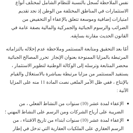
نفس الملاحظة تُسجل بالنسبة للنظام الشامل لمختلف أنواع
الاستثمارات في المناطق المختلفة من الوطن إذ نجد تقديم
امتيازات إضافية وموسعة تتعلق بالإعفاء أو التخفيض من
الضرائب والرسوم الجبائية والجمركية والمالية بصفة عامة في
القانون الحديث مقارنة بسابِقه.
أمّا بعد التحقيق ومتابعة المستثمر وملاحظة عدم إخلاله بالتزاماته
المرتبطة بالمزايا الممنوحة بعنوان الإنجاز تحرر المصالح الجبائية
محضر المتابعة وترسله إلى الوكالة الوطنية لتطوير الاستثمار ،
يستفيد المستثمر من مزايا مرتبطة بمباشرة بالاستغلال والقيام
بالإنتاج ، ففي ظل الأمر الملغى نصت المادة 11 منه على المزايا
الآتية :
الإعفاء لمدة عشر (10) سنوات من النشاط الفعلي ، من
الضريبة على أرباح الشركات ومن الرسم على النشاط المهني ؛
الإعفاء لمدة عشر (10) سنوات ابتداء من تاريخ الاقتناء ، من
الرسم العقاري على الملكيات العقارية التي تدخل في إطار