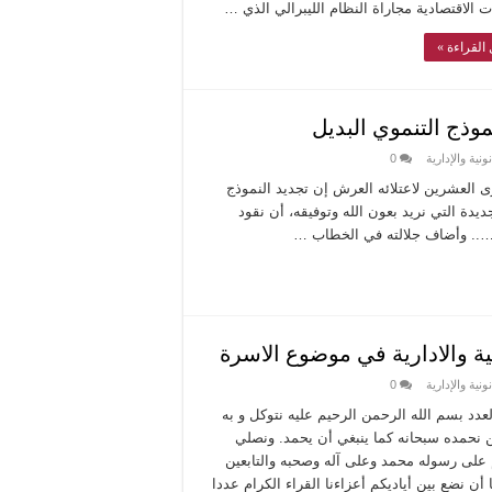
ت الاقتصادية مجاراة النظام الليبرالي الذي …
القراءة »
ذج التنموي البديل
نية والإدارية
0
 العشرين لاعتلائه العرش إن تجديد النموذج
يدة التي نريد بعون الله وتوفيقه، أن نقود
ل ….. وأضاف جلالته في الخطاب …
ية والادارية في موضوع الاسرة
نية والإدارية
0
لعدد بسم الله الرحمن الرحيم عليه نتوكل و به
 نحمده سبحانه كما ينبغي أن يحمد. ونصلي
على رسوله محمد وعلى آله وصحبه والتابعين
أن نضع بين أياديكم أعزاءنا القراء الكرام عددا