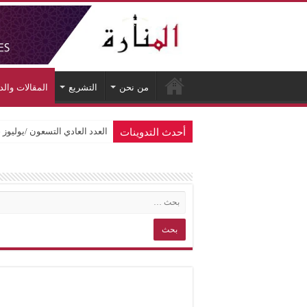
من نحن
التشريع
المقالات وال
أحدث التدوينات
العدد العادي التسعون /يوليوز 2026