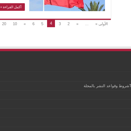
أكمل القراءة »
4
الأولى «
...
«
2
3
5
6
»
10
20