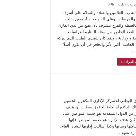
نية والإدارية
0
لله رب العالمين والصلاة والسلام على أشرف
اء والمرسلين وعلى آله وصحبه أجمعين بقلب
الغبطة والفرح نتشرف بأن نضع بين يدي القارئ
 العدد الخاص من مجلة المنارة للدراسات
ية والإدارية ، ولقد كان للصدى الطيب الذي تتركه
 الخاصة أكبر الأثر والحافز في أن نكون أشدَّ
…
القراءة »
ق الوطني للاتمركز الإداري المكحول الحسين
 الدكتوراه، كلية الحقوق سطات إن هدف
ير من الدول المتقدمة هو خدمة المواطن على
كان هدف الإدارة هو خدمة المواطن فإنها
اكلها وبنياتها وكذا أساليب إدارتها للشأن العام،
دارة تقوم …