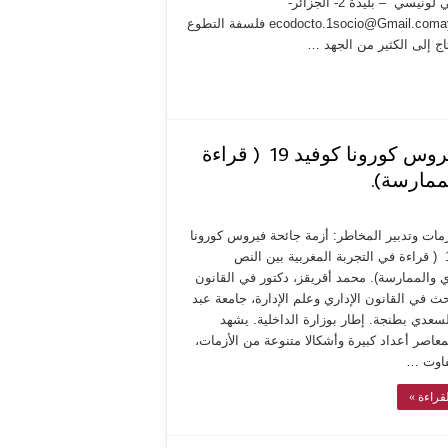
علم الاجتماع جامعــــة علي لونيسي – بليدة 2- الجزائر-
ecodocto.1socio@Gmail.comayamouna47@gmail.com فلسفة التطوع
اج إلى الكثير من الجهد …
إدارة الأزمات وتدبير المخاطر: أزمة جائحة فيروس كورونا كوفيد 19 ( قراءة
ممارسة).
أزمات وتدبير المخاطر: أزمة جائحة فيروس كورونا
كوفيد 19 ( قراءة في التجربة المغربية بين النص
 والممارسة). محمد أقريقز، دكتور في القانون
حث في القانون الإداري وعلم الإدارة، جامعة عبد
لسعدي بطنجة. إطار بوزارة الداخلية. يشهد
معاصر أعداد كبيرة وأشكالا متنوعة من الأزمات،
فاوت …
قراءة »