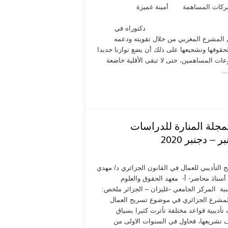
ن شركات المساهمة أمينة غميزة
وراه في
 المشرع المغربي من خلال تقويته ودعمه
لحقوقها وتشجيعها على ذلك أن يضع توازنا جديدا
ات المساهمين، حتى لا تبقى الأقلية خاضعة
 …
يمجلة المنارة للدراسات
– دجنبر 2020
ح التأديبي للعمال في القانون الجزائري د/ مهدي
ستاذ محاضر- أ- معهد الحقوق والعلوم
ية المركز الجامعي -غليزان – الجزائر ملخص:
مشرع الجزائري في موضوع تسريح العمال
تأديبية قواعد مختلفة تأثرت كثيرا بسياق
تشريعها، فحاول في السنوات الاولى من