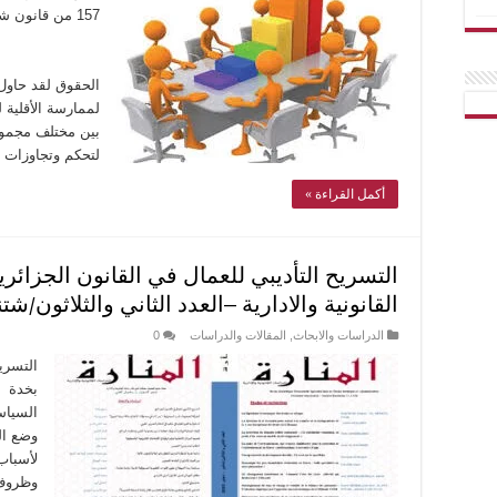
157 من قانو
دكت
الحقوق لقد حاول
لممارسة الأقلية 
بين مختلف مجموع
لتحكم وتجاوزات
أكمل القراءة »
التسريح التأديبي للعمال في القانون الجزائر
القانونية والادارية –العدد الثاني والثلاثون/شتنبر 
الدراسات والابحاث
,
المقالات والدراسات
0
التسري
بخدة أ
السياس
وضع ال
لأسباب 
وظروف 