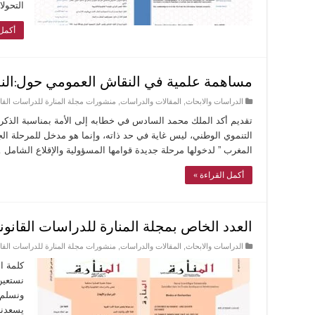
التحولا
أكمل 
مساهمة علمية في النقاش العمومي حول:النمو
الدراسات والابحاث
,
المقالات والدراسات
,
منشورات مجلة المنارة للدراسات القانو
تقديم أكد الملك محمد السادس في خطابه إلى الأمة بمناسبة الذكرى
التنموي الوطني، ليس غاية في حد ذاته، وإنما هو مدخل للمرحلة الجد
المغرب ” لدخولها مرحلة جديدة قوامها المسؤولية والإقلاع الشام
أكمل القراءة »
العدد الخاص بمجلة المنارة للدراسات القانون
الدراسات والابحاث
,
المقالات والدراسات
,
منشورات مجلة المنارة للدراسات القانو
كلمة ا
نستعين
ونسلم 
يسعدنا 