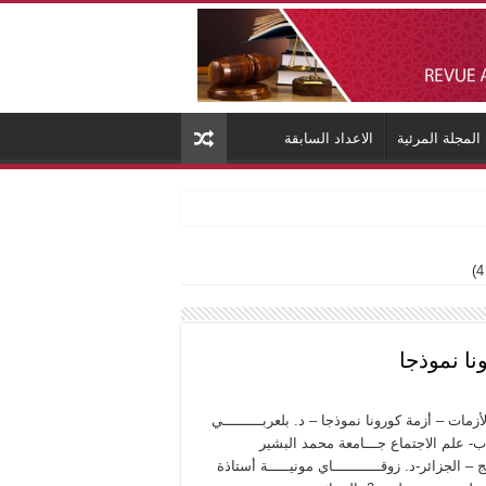
المجلة المرئية
الاعداد السابقة
ا نموذجا
ات – أزمة كورونا نموذجا – د. بلعربـــــــــي
 ب- علم الاجتماع جـــامعة محمد البشير
 الجزائر-د. زوقـــــــــــاي مونيـــــة أستاذة