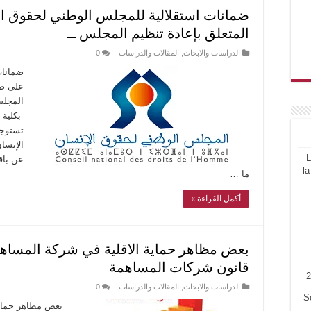
المتعلق بإعادة تنظيم المجلس ــ
الدراسات والابحاث
,
المقالات والدراسات
0
ضمانات
المجلس
بكلية ا
تستوجب
الإنسان
L
عن باق
la
ما …
أكمل القراءة »
قانون شركات المساهمة
الدراسات والابحاث
,
المقالات والدراسات
0
S
بعض مظاهر حماية