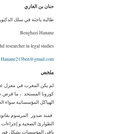
حنان بن الغازي
طالبة باحثة في سلك الدكتور
Benghazi Hanane
hd researcher in legal studies
Hanane213ben@gmail.com
ملخص
لم يكن المغرب في معزل عن م
كورونا المستحد
، ما فرض ض
الهياكل المؤسساتية سواء الع
الطوارئ الصحية و إجراءات ال
باقي المؤسسات بشكل فوري ل