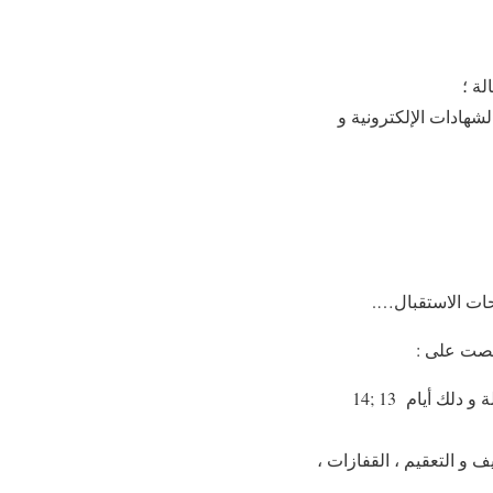
لة ؛
لشهادات الإلكترونية و
حات الاستقبال….
إنجاز عملية واسعة للنظافة بواسطة مواد التنظيف و التعقيم بالمصالح المركزية و الخارجية للوكالة و دلك أيام 13 ;14
و التعقيم ، القفازات ،