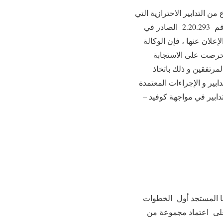
 التدابير الاحترازية التي
هدفت بالأساس اتخاذ خطوات استباقية للحد من انتشار الوباء ، كان أهمها صدور المرسوم بقانون رقم 2.20.293 الصادر في
ءات الإعلان عنها ، فإن الوكالة
د حرصت على الاستجابة
مرتفقين و ذلك باتخاذ
بير و الإجراءات المعتمدة
دابير في مواجهة كوفيد –
 فيروس كورونا المستجد أول الخطوات
على اعتماد مجموعة من