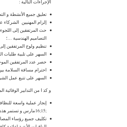
الإجراءات التالية :
تعليق جميع الأنشطة و التظ
إلزام المهنيين الشركاء عل
حث المرتفقين إلى اللجوء لل
التصاميم الهندسية …؛
تنظيم ولوج المرتفقين إلى
السهر على تلبية طلبات ال
حصر عدد المرتفقين الموجو
احترام مسافة السلامة بي
السهر على تتبع عمل الشرك
و كذ ا من التدابير الوقائية المتخدة جاء
;15;16مارس و تستمر هذه العملية بشكل يومي ؛
تكليف جميع رؤساء المصالح
الواقيات الأنفية لفائدة ك