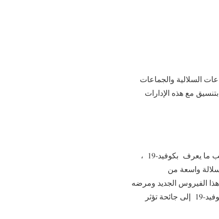
اعات السلالية والجماعات
تنسيق مع هذه الإدارات
غير أن السير العادي للبلاد كما هو الشأن بالعالم بأسره قد عرف توترا كبيرا و اختلال للموازين بسبب ما يعرف بكوفيد-19 ،
سلالة واسعة من
هذا الفيروس الجديد ومرضه
قبل بدء تفشيه في مدينة وهان الصينية في كانون الأول/ ديسمبر 2019 ، غير أنه سرعان ما تحوّل كوفيد-19 إلى جائحة تؤثر