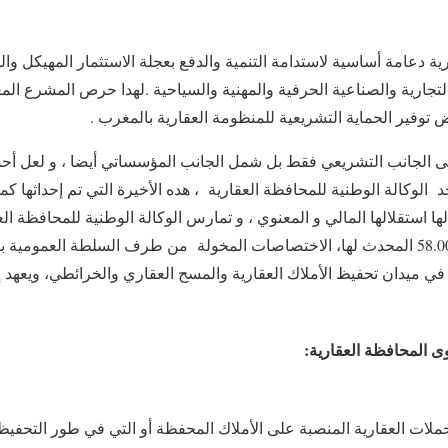
ية دعامة أساسية لاستدامة التنمية والدفع بعجلة الاستثمار المهيكل والم
التجارية والصناعية الحرفية والمهنية والسياحية .لهدا حرص المشرع ا
توفير الحماية التشريعية للمنظومة العقارية بالمغرب .
على الجانب التشريعي فقط بل شمل الجانب المؤسساتي أيضا ، و لعل أحد
د الوكالة الوطنية للمحافظة العقارية ، هده الأخيرة التي تم إحداثها كم
لها استقلالها المالي و المعنوي ، و تمارس الوكالة الوطنية للمحافظة ا
والخرائطي بموجب القانون 58.00 المحدث لها، الاختصاصات المخولة من طرف السلطة ا
في ميدان تحفيظ الأملاك العقارية والمسح العقاري والخرائطي، ويعهد إليه
تحملات العقارية المنصبة على الأملاك المحفظة أو التي في طور التحفيظ