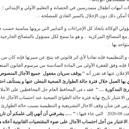
 أمهات أطفال متمدرسين في الحضانة و التعليم الأولي و الإبتدائي ؛
ما أمكن دلك دون الإخلال بالسير العادي للمصلحة …
لي الوكالة باتخاذ كل الإجراءات و التدابير التي يرونها مناسبة حس
 مع المصالح المركزية ، و هو ما سمح لكل مسؤول بالمصالح الخارجية
واجد بها .
 التنظيمية فإنه تفاديا لأي اثر قانوني قد ينتج عن سيرنها فإنه كان من
 فإنه وفق للفقرة الأولى من المادة السادسة من مرسوم القانون المت
” يوقف سريان مفعول جميع الآجال المنصوص
إعلان عنها قد تقرر أنه
ي بها العمل خلال فترة حالة الطوارئ الصحية المعلن عنها و يستأنف احتس
وارئ المدكورة … ”
فقد دعى المحافظ العام جل المحافظين على الأملا
ن الاعتبار تاريخ نهاية فترة حالة الطوائ الصحية عند احتساب الآجال خاص
ين في شأن وقف الاجال التشريعية و التنظيمية بسبب حالة الطوارئ ا
: ” ….. يشرفني أن أنهي إلى علمكم أن تاري
الاعتبار من أجل احتساب الآجال على ضوء المقتضيات القانونية أعلاه 