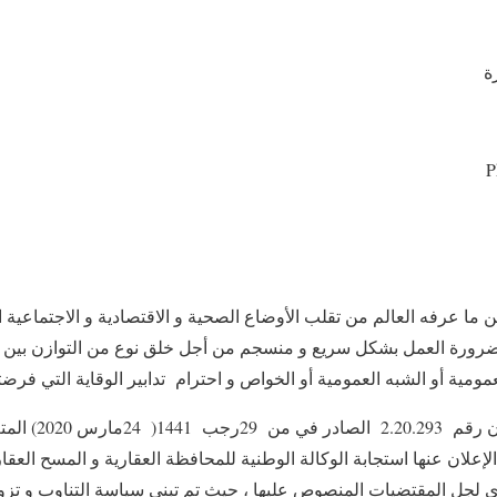
ة
P
ا عرفه العالم من تقلب الأوضاع الصحية و الاقتصادية و الاجتماعية 
رورة العمل بشكل سريع و منسجم من أجل خلق نوع من التوازن بين ا
مومية أو الشبه العمومية أو الخواص و احترام تدابير الوقاية التي فرضت
فمنذ صدور المرسوم
إعلان عنها استجابة الوكالة الوطنية للمحافظة العقارية و المسح العق
جل المقتضيات المنصوص عليها ، حيث تم تبني سياسة التناوب و تزويد