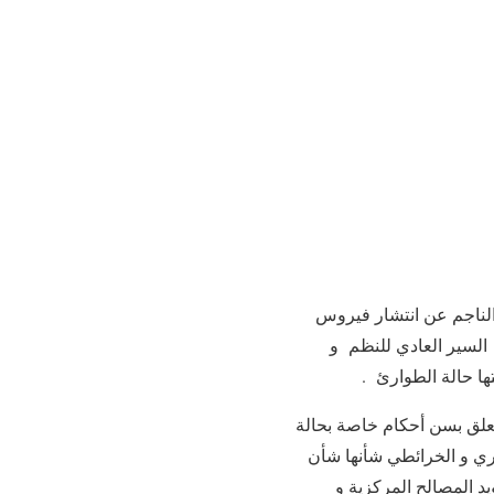
الناجم عن انتشار فيروس
لسير العادي للنظم و
ها حالة الطوارئ .
 بقانون رقم 2.20.293 الصادر في من 29رجب 1441( 24مارس 2020) المتعلق بسن أحكام خاصة بحالة
اري و الخرائطي شأنها شأن
 المصالح المركزية و