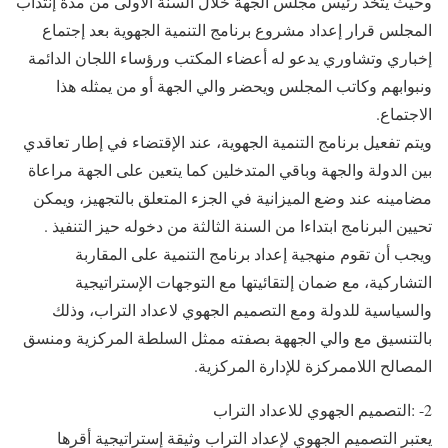
وحيث يتخد رئيس مجلس الجهة خلال السنة الأولى من مدة إنتذاب
المجلس قرار إعداد مشروع برنامج التنمية الجهوية بعد إجتماع
إخباري وتشاوري يدعو له أعضاء المكتب ورؤساء اللجان الدائمة
ونبوابهم وكاتب المجلس ويحضر والي الجهة أو من يمثله هذا
الاجتماع.
ويتم تفعيل برنامج التنمية الجهوية، عند الإقتضاء في إطار تعاقدي
بين الدولة والجهة وباقي المتدخلين كما يتعين على الجهة مراعاة
مضامينه عند وضع الميزانية في الجزء المتعلق بالتجهيز، ويمكن
تحيين البرنامج ابتداءا من السنة الثالثة من دخوله حيز التنفيذ .
ويجب أن تقوم منهجية إعداد برنامج التنمية على المقاربة
التشاركية، مع ضمان إلتقائيتها مع التوجهات الإستراتيجية
والسياسية للدولة ومع التصميم الجهوي لاعداد التراب، وذلك
بالتنسيق مع والي الجههة بصفته ممثل السلطة المركزية ومنسق
المصالح اللاممركزة للإدارة المركزية.
2- :التصميم الجهوي للاعداد التراب
يعتبر التصميم الجهوي لإعداد التراب وثيقة إستراتيجية أقرها