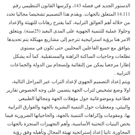
الدستور الجديد في فصله 143، وكرسها القانون التنظيمي رقم
14.111 المتعلق بالجهات. ويقدم هذا التصميم تشخيصا مجاليا تحدد
من خلاله أهم العوائق الترابية، كما يقترح رهانات للتهيئة والإعداد
وحلولا عملية للتنمية الجهوية على المدى البعيد (25سنة). ويتعلق
الامر هنا برؤية استراتيجية تترجم إلى مشاريع مهيكلة يتم تحديدها
بتوافق مع جميع الفاعلين المحليين حتى تكون في مستوى
تطلعات وحاجيات الساكنة الراهنة والمستقبلية. كما أنه يشكل
إطارا مرجعيا يمكن من إلتقائية وإنسجام بين الدولة والجماعات
الترابية .
ويتم إعداد التصميم الجهوي لإعداد التراب عبر المراحل التالية،
اولا وضع تشخيص لتراب الجهة يتضمن على وجه الخصوص تقارير
قطاعية وموضوعاتية حول مؤهلات الجهة ومجالها الطبيعي
والبيئي، ومعطيات حول التنمية البشرية بالجهة والفوارق الترابية
بها، ومقومات وإكراهات التنمية بالجهة، والحاجياتها الضرورية فيما
يخص البنيات التحتية الأساسية، وأهم التجهيزات المنجزة بالجهات
المجاورة. ثانيا إعداد إستراتجية تهيئة المجال وتأهيله وفق رؤية