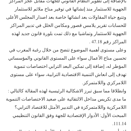
بالإضافة إلى تطوير النظام القانوني للجهات مقابل عجز المراكز
الجهوية للاستثمار منذ إنشائها في توفير مناخ ملائم للاستثمار
وتتبع حياة المقاولات بعد انشائها خاصة بعد اصدار المجلس الأعلى
للحسابات تقرير يلامس قصور ومكامن الخلل في تدبير المراكز
الجهوية للاستثمار وتماشيا مع ذلك تمت بلورة قانون جديد لهذه
المراكز رقم 47.18 .
وعلى مستوى أهمية الموضوع تتضح من خلال رغبة المغرب في
تحسين مناخ الأعمال سواء على المستوى القانوني والمؤسساتي
المؤطر له، إضافة إلى تمكين البعد الترابي اختصاصات تنموية
تهدف إلى انعاش التنمية الاقتصادية الترابية، سواء على مستوى
اللامركزي واللامتمركز.
وانطلاقا مما سبق تبرز الاشكالية الرئيسية لهذه المقالة كالتالي :
ما مدى تكريس مداخل الالتقائية على صعيد الاختصاصات التنموية
اللامركزية واللامتمركزة في التدبير الأمثل للاقتصاد الترابي؟
المبحث الأول: الأدوار الإقتصادية للجهة وفق القانون التنظيمي
111.14.