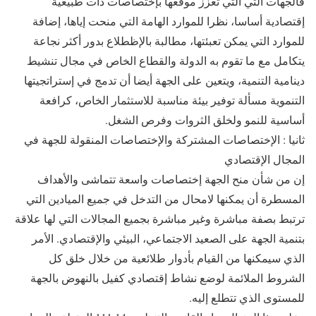
فالجهات التي التي تعزز موقعها بإختصاصات ذات طبيعية
إقتصادية أساسا، نظرا للموارد الهامة التي منحت إياها، إضافة
للموارد التي يمكن تعبئتها، مطالبة بالإظطلاع بدور أكثر نجاعة
يتكامل مع ما تقوم به الدولة والقطاع الخاص في مجال تنشيط
دينامية التنمية، ويتعين على الجهة أيضا أن تدمج في إستراتجيتها
التنموية مسألة توفير بيئة مناسبة للاستثمار الخاص، كرافعة
أساسية للنمو ولخلق الثروات وفرص الشغل.
ثانيا : الإختصاصات المشتركة والإختصاصات المنقولة للجهة في
المجال الإقتصادي
إن من شأن منح الجهة إختصاصات واسعة تتماشى والأهداف
المسطرة أن يمكنها لامحال من التدخل في جميع الميادين التي
ترتبط بصفة مباشرة وغير مباشرة بجميع المجالات التي لها علاقة
بتنمية الجهة على الصعيد الاجتماعي، البيئي والإقتصادي. الأمر
الذي سيمكنها من القيام بأدوار طلائعية من خلال خلق كل
الشروط الملائمة لوضع نشاط إقتصادي كفيل بالنهوض بالجهة
للمستوى الذي تتطلع إليه.