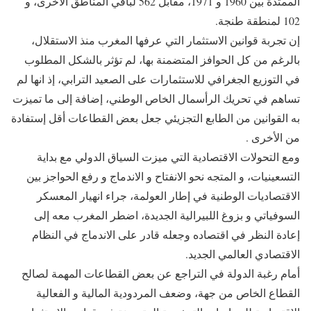
الممتدة بين 1960 و 1971، مقابل 562 لباقي المناطق الأخرى، و
102 لمنطقة طنجة.
إن تجربة قوانين الاستثمار التي عرفها المغرب منذ الاستقلال،
بالرغم من كل الحوافز المتضمنة بها، لم تؤثر بالشكل المطلوب
في التوزيع الجغرافي للاستثمارات على الصعيد الترابي، إذ انها لم
تساهم في تحريك الرأسمال الخاص الوطني، إضافة إلى ما تميزت
به القوانين من الطابع التجزيئي جعل بعض القطاعات أقل إستفادة
من الأخرى .
ومع التحولات الاقتصادية التي ميزت السياق الدولي مع بداية
التسعينيات، و المتجه نحو الانفتاح و الاندماج و رفع الحواجز بين
الاقتصاديات الوطنية في إطار العولمة، جراء انهيار المعسكر
السوفياتي و بزوغ اللبيرالية الجديدة، اضطر المغرب معه إلى
إعادة النظر في اقتصاده وجعله قادر على الاندماج في النظام
الاقتصادي العالمي الجديد.
أمام رغبة الدولة في التراجع عن بعض القطاعات المهمة لصالح
القطاع الخاص من جهة، وضعف المردودية المالية و الفعالية