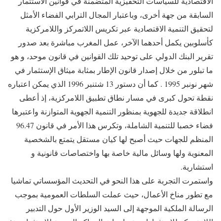
الاقتصادية للسياسات التحفيزية المتضمنة في قوانين الاستثمار
السابقة من جهة أخرى، وباعتبار المجال الترابي الفضاء الأمثل
لتحقيق التنمية الاقتصادية عبر تكريس اللاتمركز واللامركزية
كأسلوبين يكمل أحدهما الآخر، عمل المغرب مباشرة بعد صدور
تقرير البنك الدولي على توحيد تلك القوانين في قانون موحد، و هو
ما تبلور من خلال إصدار قانون الإطار بمثابة ميثاق الإستثمار في
شهر نونبر 1995 . كما أن دستور 13 شتنبر 1996 الذي يمكن اعتباره
نقطة تحول كبرى في مسار نطاق تطبيق اللامركزية، إذ أعطى
انطلاقة جديدة للجهوية بمنظور التنمية الجهوية المتوازنة واعتبرها
فضاء خصبا للتنمية الشاملة، وتكرس هذا الأمر في قانون 96.47
المنظم للجهات حيث أصبح لها كيان مستقل يتمتع بالشخصية
المعنوية ولها وسائل مالية خاصة بها واختصاصات قانونية و
استشارية.
واستمرت التجربة على هذا النحو في التحديث المؤسساتي تماشيا
مع تطور مناخ الأعمال، حيث عملت السلطات العمومية بموجب
الرسالة الملكية الموجهة إلى السيد الوزير الأول حول التدبير