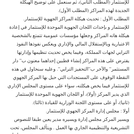
للإستثمار (المطلب الثاني)، ثم سنعمل على توضيح الهيكلة
الجديدة لهذه المراكز (المطلب الأول).
المطلب الأول : تحديث هيكلة المراكز الجهوية للإستثمار.
للإستثمار و بإحداث اللجان الجهوية الموحدة للإستثمار في إعادة
هيكلة هاته المراكز وجعلها مؤسسات عمومية تتمتع بالشخصية
الاعتبارية وبالإستقلال المالي والإداري ويعكس نفوذها النفوذ
الترابي لجهات المملكة، وفيما يخص تحديث تنظيمها وإدارتها
يفترض على هذه المراكز إنشاء قطبين إحداهما معنون ب” دار
المستثمر” والآخر ب”التحفيز الترابي”. وعليه سنحاول في هذه
النقطة الوقوف على المستجدات التي حبل بها المركز الجهوي
للإستثمار فيما يخص هيكلته، سواء على مستوى المجلس الإداري
الذي يدير المركز (أولا)، أو اللجان الجهوية الموحدة للإستثمار
(ثانيا)، أو على مستوى اللجنة الوزارية للقيادة (ثالثا).
أولا : مجلس إدارة المركز الجهوي للإستثمار.
ويسير المركز مجلس إدارة ويسيره مدير يعين طبقا للنصوص
التشريعية والتنظيمية الجاري بها العمل . ويتألف المجلس، تحت