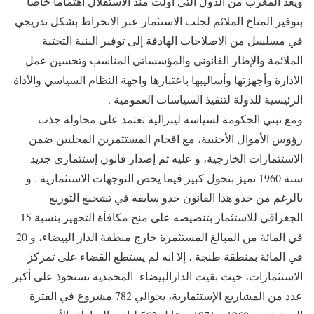
ويعد المغرب من الدول التي أولت منذ الاستقلال اهتماما خاصا
بتوفير المناخ الملائم لجلب الاستثمار عبر الانخراط بشكل تدريجي
في مسلسل من الاصلاحات الهادفة إلى توفير البنية التحتية
الملائمة والإطار القانوني والمؤسساتي المناسب وتحسين عمل
الادارة وأجهزتها وأساليبها باعتبارها واجهة النظام السياسي والأداة
الرئيسية للدولة لتنفيذ السياسات العمومية .
ومع تبني الحكومة لسياسة ليبرالية تعتمد على محاولة جذب
رؤوس الأموال الأجنبية، مع اقحام المستثمرين المحليين ضمن
الاستثمارات الخارجية، و عليه تم إصدار قانون إستثماري جديد
سنة 1960 تميز بتحول كبير فيما يخص التوجهات الاستثمارية . و
بالرغم من حذو هذا القانون حذو سابقه في تشجيع التوزيع
الجغرافي للاستثمار بتنصيصه على منح مكافأة التجهيز بنسبة 15
في المائة من المبالغ المستثمرة خارج منطقة الدار البيضاء، و 20
في المائة بمنطقة طنجة ، إلا انه لم يستطع القضاء على تمركز
الاستثمارات، حيث بقيت الدارالبيضاء- المحمدية تستحوذ على أكبر
عدد من المشاريع الإستثمارية، بحوالي 782 مشروع في الفترة