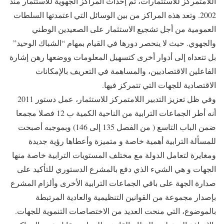
اللامتمركز للاستثمارات، تم إحداث المراكز الجهوية للاستثمار منذ
2002. وتعد هذه المراكز من بين الوسائل التي اعتمدتها السلطات
العمومية من أجل تشجيع الاستثمار على الصعيدين الوطني
والجهوي. حيث لا ينحصر دورها في القيام بمهام “الشباك الوحيد”
بل تتعداه إلى أدوار أخرى كتسهيل المعلومات ووضعها رهن إشارة
الفاعلين الاقتصاديين، والمساهمة في التعريف بالإمكانات
الاقتصادية للجهات التي تتمركز فيها.
وفي ظل تعزيز التدبير اللامتمركز للاستثمار، عمل دستور 2011
أنه أطر الجماعات الترابية من الناحية الكمية ب 12 فصلا مجمعا
ضمن الباب التاسع ( من الفصل 135 إلى 146) وبموجبه أصبحت
للمسألة الترابية أهمية خاصة و متميزة وأعطاها رؤية جديدة
ومغايرة لتعامل الدولة مع مختلف المستويات الترابية خاصة منها
الجهات و هي الشيء الذي دفع بالمشرع الدستوري للتأكيد على
صدارة الجهة على باقي الجماعات الترابية الأخرى وألزام المشرع
بإصدار مجموعة من القوانين التنظيمية والعادية المرتبطة
بالموضوع، التي منحت العديد من الاختصاصات التنموية للجهات.