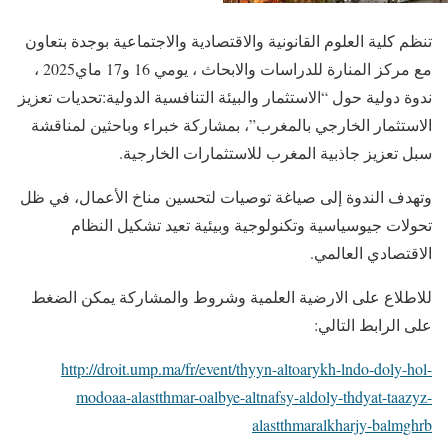
تنظم كلية العلوم القانونية والاقتصادية والاجتماعية بوجدة بتعاون
مع مركز المنارة للدراسات والابحاث ، يومي 16 و17 ماي2025 ،
ندوة دولية حول “الاستثمار والبيئة التنافسية الدولية:تحديات تعزيز
الاستثمار الخارجي بالمغرب”، بمشاركة خبراء وباحثين لمناقشة
سبل تعزيز جاذبية المغرب للاستثمارات الخارجية.
وتهدف الندوة إلى صياغة توصيات لتحسين مناخ الأعمال، في ظل
تحولات جيوسياسية وتكنولوجية وبيئية تعيد تشكيل النظام
الاقتصادي العالمي.
للاطلاع على الارضية العلمية وشروط والمشاركة يمكن الضغط
على الرابط التالي:
http://droit.ump.ma/fr/event/thyyn-altoarykh-lndo-doly-hol-
modoaa-alastthmar-oalbye-altnafsy-aldoly-thdyat-taazyz-
alastthmaralkharjy-balmghrb